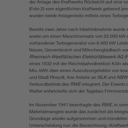
der Anlage des Kraftwerks Rücksicht auf eine v
(Foto 2) vom eigentlichen Kraftwerk getrennt je
wurden beide Anlagenteils mittels eines Torbo
Bereits zwei Jahre nach Inbetriebnahme wurde e
sowie um einen Maschinensatz von 22.000 kW er
vorhandener Turbogenerator von 6.400 kW Leist
Neuss, Grevenbroich und Mönchengladbach vorg
Rheinisch-Westfälischen Elektrizitätswerk AG 
eines 1932 mit der Reichsbahndirektion Köln ab
Mio. kWh über einen Ausnutzungsfaktor von knap
und Stadt Rheydt, ihre Anteile an
NLK
und
NBW
Verbundbetrieb des
RWE
integriert. Der Erwerb
Walter entwickelte sich der Tagebau Frimmersdor
Im November 1941 beantragte das
RWE,
in unmi
Materialmangels wurde das zunächst als kriegs
Grundlage wieder aufgenommen und mündeten in 
Unterscheidung nun die Bezeichnung »Kraftwerk