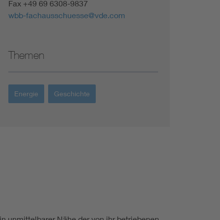
Fax +49 69 6308-9837
wbb-fachausschuesse@vde.com
Themen
Energie
Geschichte
in unmittelbarer Nähe der von ihr betriebenen