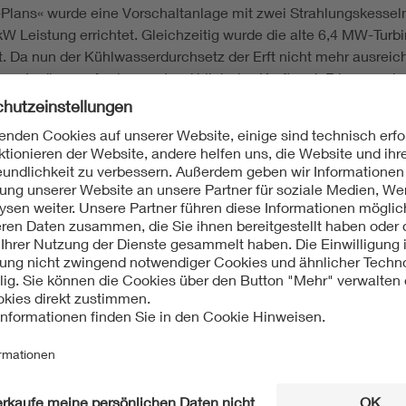
l-Plans« wurde eine Vorschaltanlage mit zwei Strahlungskess
kW Leistung errichtet. Gleichzeitig wurde die alte 6,4 MW-Tur
t. Da nun der Kühlwasserdurchsetz der Erft nicht mehr ausrei
m. In diesem Ausbauzustand blieb das Kraftwerk Frimmersdorf 
bis auf die beiden Schalthäuser, das Leitstandsgebäude sowie 
eßende 110 kV-Freiluftschaltanlage wurde in der Folgezeit für
n des alten Kraftwerks wird heute als »Schaltanlage Frimmersd
is heute erhaltenen Gebäude weisen neben Einflüssen des Hei
rtalrahmungen, die Details der Gesimsrahmungen oder die breit
eugung; Energie; Energy
e AG; NBW; Braunkohlengrube Walter; Rheydt; Werner Issel; 
AG; NLK; Siemens & Halske AG; Steinkohleversorgung; Gewerk
erg; Steilrohrkessel; Bauart Walther; Walther & Cie. AG, Dampf
ndbetrieb; Tagebau Frimmersdorf; Tagebau Garzweiler; Vorscha
Brown, Boveri & Cie.; BBC; Kraftwerk Frimmersdorf