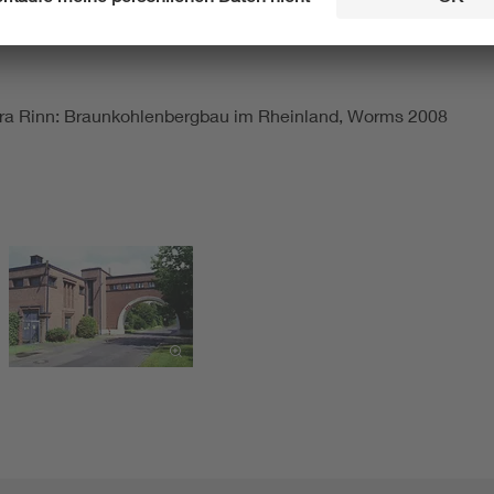
ara Rinn: Braunkohlenbergbau im Rheinland, Worms 2008