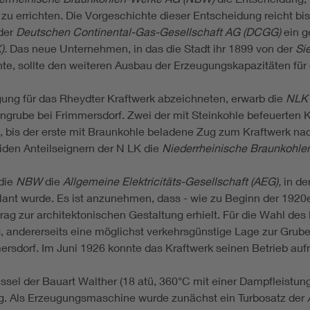
u errichten. Die Vorgeschichte dieser Entscheidung reicht bis 
der
Deutschen Continental-Gas-Gesellschaft AG (DCGG)
ein g
).
Das neue Unternehmen, in das die Stadt ihr 1899 von der
Si
hte, sollte den weiteren Ausbau der Erzeugungskapazitäten für
gung für das Rheydter Kraftwerk abzeichneten, erwarb die
NLK
engrube bei Frimmersdorf. Zwei der mit Steinkohle befeuerten
, bis der erste mit Braunkohle beladene Zug zum Kraftwerk nac
iden Anteilseignern der N LK die
Niederrheinische Braunkohl
die
NBW
die
Allgemeine Elektricitäts-Gesellschaft (AEG),
in de
plant wurde. Es ist anzunehmen, dass - wie zu Beginn der 1920
ag zur architektonischen Gestaltung erhielt. Für die Wahl des 
 andererseits eine möglichst verkehrsgünstige Lage zur Grube
ersdorf. Im Juni 1926 konnte das Kraftwerk seinen Betrieb au
essel der Bauart Walther (18 atü, 360°C mit einer Dampfleistung
ng. Als Erzeugungsmaschine wurde zunächst ein Turbosatz der