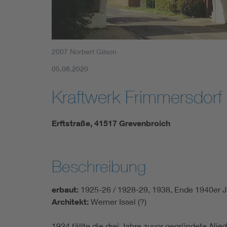
2007 Norbert Gilson
05.08.2020
Kraftwerk Frimmersdorf 
Erftstraße, 41517 Grevenbroich
Beschreibung
erbaut:
1925-26 / 1928-29, 1938, Ende 1940er J
Architekt:
Werner Issel (?)
1924 fällte die drei Jahre zuvor gegründete
Nied