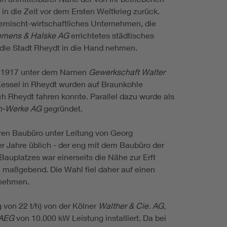
in die Zeit vor dem Ersten Weltkrieg zurück.
emischt-wirtschaftliches Unternehmen, die
emens &
Halske AG
errichtetes städtisches
 die Stadt Rheydt in die Hand nehmen.
1917 unter dem Namen
Gewerkschaft Walter
 Kessel in Rheydt wurden auf Braunkohle
h Rheydt fahren konnte. Parallel dazu wurde als
en-Werke AG
gegründet.
ren Baubüro unter Leitung von Georg
er Jahre üblich - der eng mit dem Baubüro der
Bauplatzes war einerseits die Nähe zur Erft
 maßgebend. Die Wahl fiel daher auf einen
fnehmen.
 von 22 t/h) von der Kölner
Walther &
Cie.
AG,
AEG
von 10.000 kW Leistung installiert. Da bei