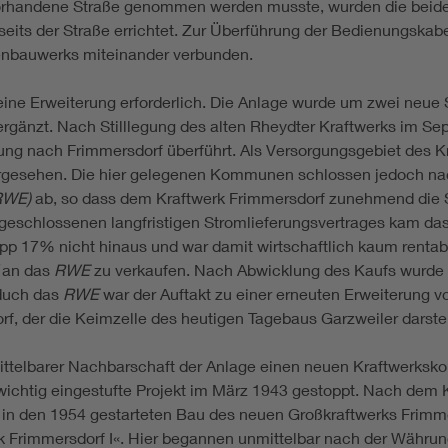
orhandene Straße genommen werden musste, wurden die beiden 
nseits der Straße errichtet. Zur Überführung der Bedienungska
genbauwerks miteinander verbunden.
ine Erweiterung erforderlich. Die Anlage wurde um zwei neue S
gänzt. Nach Stilllegung des alten Rheydter Kraftwerks im S
ung nach Frimmersdorf überführt. Als Versorgungsgebiet des K
esehen. Die hier gelegenen Kommunen schlossen jedoch nach
(RWE)
ab, so dass dem Kraftwerk Frimmersdorf zunehmend die S
geschlossenen langfristigen Stromlieferungsvertrages kam das
p 17% nicht hinaus und war damit wirtschaftlich kaum rentabel
an das
RWE
zu verkaufen. Nach Abwicklung des Kaufs wurde 
 duch das
RWE
war der Auftakt zu einer erneuten Erweiterung v
f, der die Keimzelle des heutigen Tagebaus Garzweiler darstel
ttelbarer Nachbarschaft der Anlage einen neuen Kraftwerksko
wichtig eingestufte Projekt im März 1943 gestoppt. Nach dem 
den 1954 gestarteten Bau des neuen Großkraftwerks Frimmersdo
 Frimmersdorf I«. Hier begannen unmittelbar nach der Währu