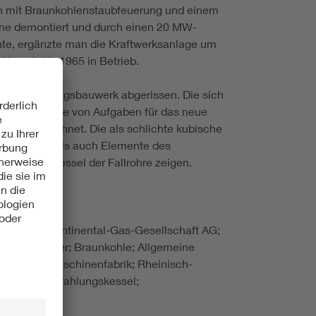
eln mit Braunkohlenstaubfeuerung und einem
bine demontiert und durch einen 20 MW-
chte, ergänzte man die Kraftwerksanlage um
I noch bis 1965 in Betrieb.
das Verbindungsbauwerk abgerissen. Die sich
 die Übernahme von Aufgaben für das neue
orf« bezeichnet. Die als schlichte kubische
matschutzstils auch Elemente des
en Rinnenkessel der Fallrohre zeigen.
Deutsche Continental-Gas-Gesellschaft AG;
schaft Walter; Braunkohle; Allgemeine
kessel- u. Maschinenfabrik; Rheinisch-
ltanlage; Strahlungskessel;