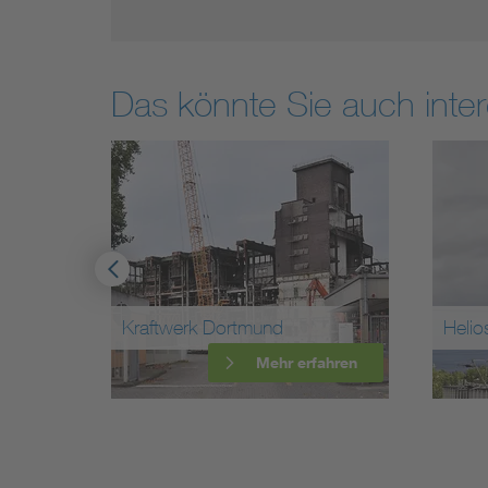
Das könnte Sie auch inter
erg
Kraftwerk Dortmund
Helio
ahren
Mehr erfahren