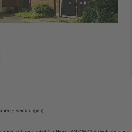
I
ahre (Erweiterungen)
errheinische Braunkohlen-Werke AG (NBW)
die Entscheidung, 