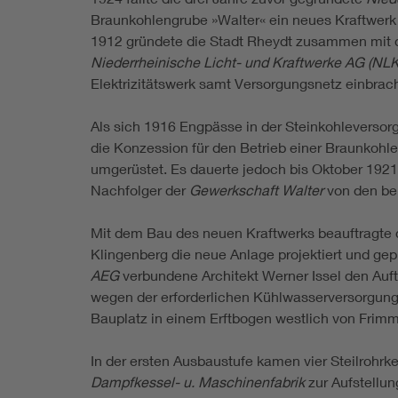
Braunkohlengrube »Walter« ein neues Kraftwerk z
1912 gründete die Stadt Rheydt zusammen mit 
Niederrheinische Licht- und Kraftwerke AG (NLK
Elektrizitätswerk samt Versorgungsnetz einbrac
Als sich 1916 Engpässe in der Steinkohleversor
die Konzession für den Betrieb einer Braunkohl
umgerüstet. Es dauerte jedoch bis Oktober 1921
Nachfolger der
Gewerkschaft Walter
von den be
Mit dem Bau des neuen Kraftwerks beauftragte 
Klingenberg die neue Anlage projektiert und ge
AEG
verbundene Architekt Werner Issel den Auftr
wegen der erforderlichen Kühlwasserversorgung,
Bauplatz in einem Erftbogen westlich von Frimm
In der ersten Ausbaustufe kamen vier Steilrohrk
Dampfkessel- u. Maschinenfabrik
zur Aufstellu