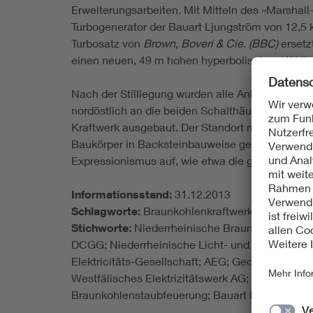
Erweiterungsarbeiten. Mit Mitteln des »Marshal
Turbogenerator der Bauart Ljungström von 12,5 
Turbosatz von
Brown, Boveri &
Cie.
(BBC)
ersetz
einen neuen, 49 m hohen hyperbolischen Kühltur
Nach der Stilllegung wurden alle Anlagenteile 
nordöstlich an die beiden Schalthäuser anschli
Kraftwerk ausgebaut. Der Standort mit den Baute
Baukörper in Backsteinbauweise gestalteten, b
Expressionismus auf, wie etwa die gestuften Po
Informationsstand:
31.12.2013
Schlagworte:
Braunkohlenkraftwerke; Stromerz
Stichworte:
Niederrheinische Braunkohlen-Werk
DCGG; Niederrheinische Licht- und Kraftwerke 
Elektricitäts-Gesellschaft; AEG; Georg Klingenb
Westfälisches Elektrizitätswerk AG; RWE; Verbu
Braunkohlenstaubfeuerung; Bauart Ljungström; 