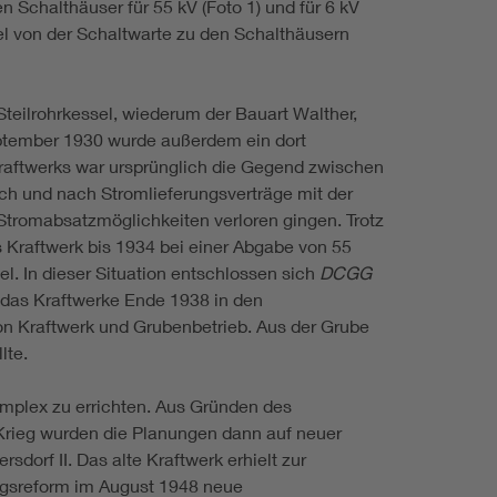
Schalthäuser für 55 kV (Foto 1) und für 6 kV
bel von der Schaltwarte zu den Schalthäusern
teilrohrkessel, wiederum der Bauart Walther,
eptember 1930 wurde außerdem ein dort
raftwerks war ursprünglich die Gegend zwischen
 und nach Stromlieferungsverträge mit der
tromabsatzmöglichkeiten verloren gingen. Trotz
 Kraftwerk bis 1934 bei einer Abgabe von 55
. In dieser Situation entschlossen sich
DCGG
das Kraftwerke Ende 1938 in den
on Kraftwerk und Grubenbetrieb. Aus der Grube
lte.
mplex zu errichten. Aus Gründen des
Krieg wurden die Planungen dann auf neuer
rf II. Das alte Kraftwerk erhielt zur
ngsreform im August 1948 neue