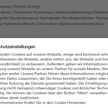
eugung; Energie; Energy
eichstrom; Drehstrom; Kesselhaus; Wasseraufbereitung; Kohleb
gotik; Neorenaissance; Dachgaube; Rundbogenfenster; Fachwer
g; Fernheizkraftwerk; Schornstein; Stahlfachwerkkonstruktion
len der Industrie und Technik in Deutschland. Bd. 2. Neue Länd
rks