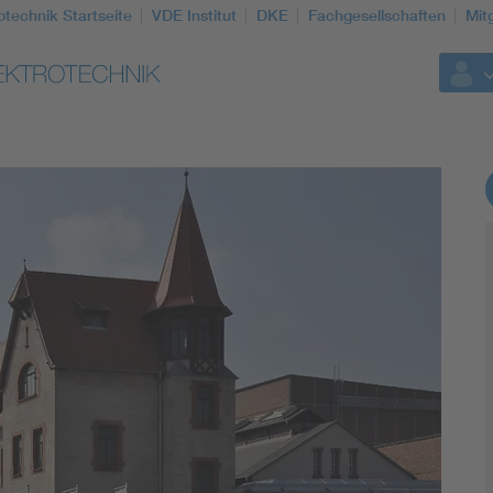
otechnik Startseite
VDE Institut
DKE
Fachgesellschaften
Mit