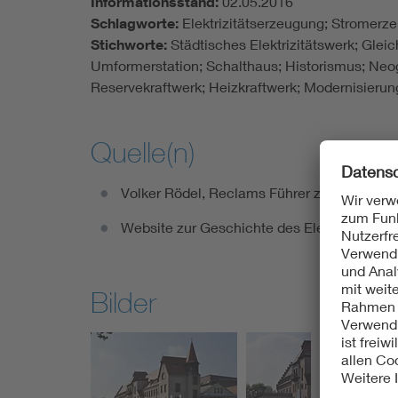
Informationsstand:
02.05.2016
Schlagworte:
Elektrizitätserzeugung; Stromerz
Stichworte:
Städtisches Elektrizitätswerk; Gl
Umformerstation; Schalthaus; Historismus; Neo
Reservekraftwerk; Heizkraftwerk; Modernisierun
Quelle(n)
Volker Rödel, Reclams Führer zu den Denkma
Website zur Geschichte des Elektrizitätswe
Bilder