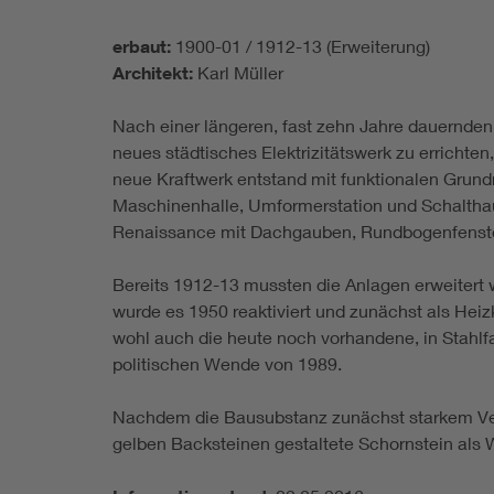
erbaut:
1900-01 / 1912-13 (Erweiterung)
Architekt:
Karl Müller
Nach einer längeren, fast zehn Jahre dauernden D
neues städtisches Elektrizitätswerk zu errichte
neue Kraftwerk entstand mit funktionalen Gru
Maschinenhalle, Umformerstation und Schalthau
Renaissance mit Dachgauben, Rundbogenfenstern
Bereits 1912-13 mussten die Anlagen erweitert w
wurde es 1950 reaktiviert und zunächst als Heiz
wohl auch die heute noch vorhandene, in Stahlfa
politischen Wende von 1989.
Nachdem die Bausubstanz zunächst starkem Verfa
gelben Backsteinen gestaltete Schornstein als W