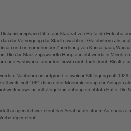
iskussionsphase fällte der Stadtrat von Halle die Entscheidung
n, das der Versorgung der Stadt sowohl mit Gleichstrom als au
ndrissen und entsprechender Zuordnung von Kesselhaus, Wasse
s. Die der Stadt zugewandte Hauptansicht wurde in Mischfor
 und Fachwerkelementen, sowie mehrfach durch Risalite und 
erden. Nachdem es aufgrund teilweiser Stilllegung seit 1929 n
kraftwerk, seit 1961 dann unter Modernisierung der Anlagen al
chwerkbauweise mit Ziegelausfachung errichtete Halle. Die Sti
ll ausgesetzt war, dient das Areal heute einem Autohaus als 
erbeträger dient.