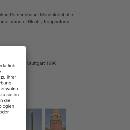
unker; Pumpenhaus; Maschinenhalle;
kelemente; Risalit; Treppenturm;
er, Berlin / Stuttgart 1998