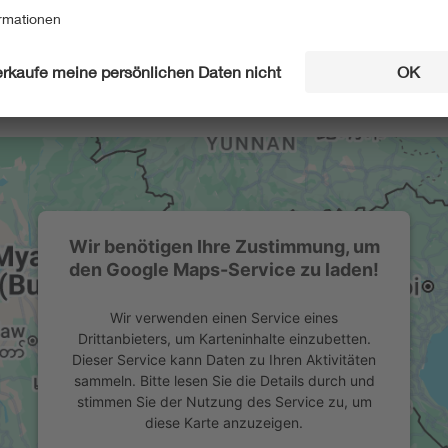
Wir benötigen Ihre Zustimmung, um
den Google Maps-Service zu laden!
Wir verwenden einen Service eines
Drittanbieters, um Karteninhalte einzubetten.
Dieser Service kann Daten zu Ihren Aktivitäten
sammeln. Bitte lesen Sie die Details durch und
stimmen Sie der Nutzung des Service zu, um
diese Karte anzuzeigen.