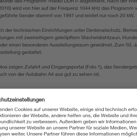
f wurde das Programm »Radio DDR I« abgestrahlt. Nach der Wen
10) wird von hier auf der Frequenz 1044 kHz das Programm von
sgeführte Sender stammt von 1997 und leistet nur noch 20 kW.
ich der technischen Einrichtungen unter Denkmalschutz. Bemerk
htungen mit zweireihigem gekröpftem Stacheldrahtzaun, Hun
der einen besonderen Ausstellungsraum gewidmet. Zum 50. J
sstellung gestaltet.
Fotos zeigen Zufahrt und Eingangsportal (Foto 1), das Sendergeb
uch von der Autobahn A4 aus gut zu sehen ist.
 Kommunikationstechnik (IKT); Nachrichten- und Kommunikati