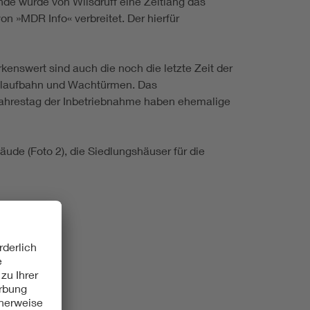
de wurde von Wilsdruff eine Zeitlang das
 »MDR Info« verbreitet. Der hierfür
enswert sind auch die noch die letzte Zeit der
delaufbahn und Wachtürmen. Das
ahrestag der Inbetriebnahme haben ehemalige
äude (Foto 2), die Siedlungshäuser für die
onstechnik