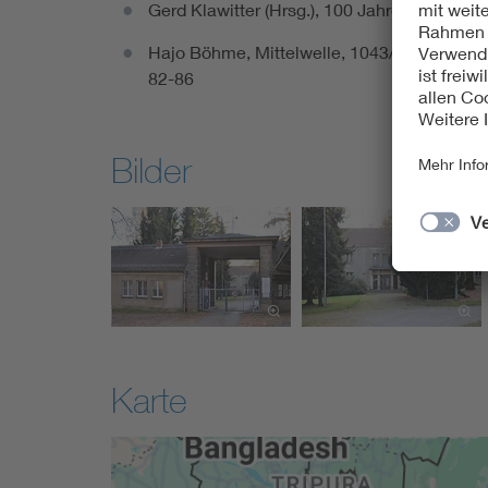
Gerd Klawitter (Hrsg.), 100 Jahre Funktech
Hajo Böhme, Mittelwelle, 1043/1044 Kiloher
82-86
Bilder
Karte