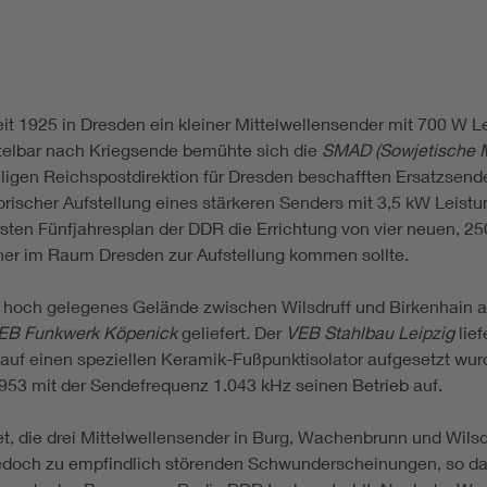
t 1925 in Dresden ein kleiner Mittelwellensender mit 700 W L
ttelbar nach Kriegsende bemühte sich die
SMAD (Sowjetische Mi
igen Reichspostdirektion für Dresden beschafften Ersatzsend
ischer Aufstellung eines stärkeren Senders mit 3,5 kW Leistu
sten Fünfjahresplan der DDR die Errichtung von vier neuen, 2
ner im Raum Dresden zur Aufstellung kommen sollte.
 m hoch gelegenes Gelände zwischen Wilsdruff und Birkenhain 
EB Funkwerk Köpenick
geliefert. Der
VEB Stahlbau Leipzig
lie
 auf einen speziellen Keramik-Fußpunktisolator aufgesetzt wur
53 mit der Sendefrequenz 1.043 kHz seinen Betrieb auf.
, die drei Mittelwellensender in Burg, Wachenbrunn und Wilsdr
doch zu empfindlich störenden Schwunderscheinungen, so das