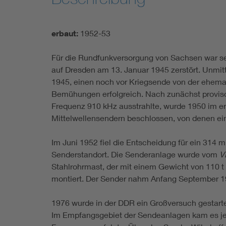
erbaut:
1952-53
Für die Rundfunkversorgung von Sachsen war sei
auf Dresden am 13. Januar 1945 zerstört. Unmi
1945, einen noch vor Kriegsende von der ehemal
Bemühungen erfolgreich. Nach zunächst provisor
Frequenz 910 kHz ausstrahlte, wurde 1950 im er
Mittelwellensendern beschlossen, von denen ei
Im Juni 1952 fiel die Entscheidung für ein 314
Senderstandort. Die Senderanlage wurde vom
V
Stahlrohrmast, der mit einem Gewicht von 110 t
montiert. Der Sender nahm Anfang September 19
1976 wurde in der DDR ein Großversuch gestartet
Im Empfangsgebiet der Sendeanlagen kam es je