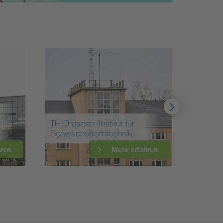
TH Dresden (Institut für
Schwachstromtechnik)
Museu
hren
Mehr erfahren