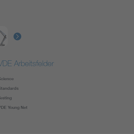
VDE Arbeitsfelder
Science
Standards
Testing
VDE Young Net