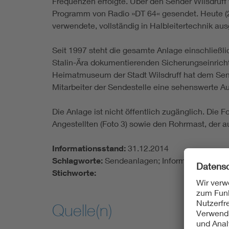
Frequenzen erfolgte. Über den Sender Wilsdruf
Programm von Radio »DT 64« gesendet. Heute (20
verwendete, vollständig in Halbleitertechnik au
Seit 1997 steht die gesamte Anlage einschließl
Stalin-Ära dokumentierenden Sicherungseinric
Heimatmuseum der Stadt Wilsdruff hat dem Sen
Mitarbeiter der Sendestelle eine sehenswerte Au
Die Anlage ist nicht öffentlich zugänglich. Die 
Angestellten (Foto 3) sowie den Rohrmast, der a
Informationsstand:
31.12.2014
Schlagworte:
Sendeanlagen; Informations- und
Stichworte:
Quelle(n)