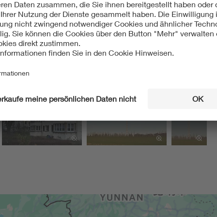
nik in Deutschland. Funksendestellen rund um Berlin, Berlin 19
tz. 60 Jahre Großsender Wilsdruff; in: Das Archiv. Magazin für