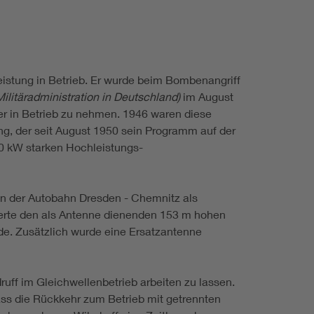
eistung in Betrieb. Er wurde beim Bombenangriff
litäradministration in Deutschland)
im August
er in Betrieb zu nehmen. 1946 waren diese
ng, der seit August 1950 sein Programm auf der
50 kW starken Hochleistungs-
an der Autobahn Dresden - Chemnitz als
ferte den als Antenne dienenden 153 m hohen
de. Zusätzlich wurde eine Ersatzantenne
uff im Gleichwellenbetrieb arbeiten zu lassen.
s die Rückkehr zum Betrieb mit getrennten