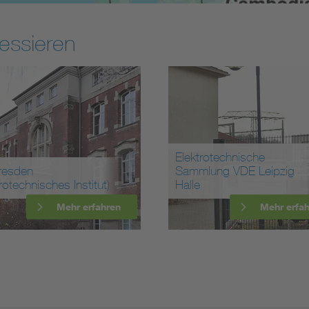
essieren
Elektrotechnische
resden
Sammlung VDE Leipzig
trotechnisches Institut)
Halle
Mehr erfahren
Mehr erfa