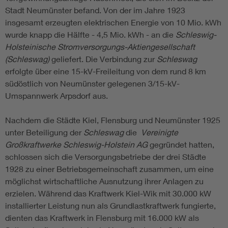
Stadt Neumünster befand. Von der im Jahre 1923
insgesamt erzeugten elektrischen Energie von 10 Mio. kWh
wurde knapp die Hälfte - 4,5 Mio. kWh - an die
Schleswig-
Holsteinische Stromversorgungs-Aktiengesellschaft
(Schleswag)
geliefert. Die Verbindung zur
Schleswag
erfolgte über eine 15-kV-Freileitung von dem rund 8 km
südöstlich von Neumünster gelegenen 3/15-kV-
Umspannwerk Arpsdorf aus.
Nachdem die Städte Kiel, Flensburg und Neumünster 1925
unter Beteiligung der
Schleswag
die
Vereinigte
Großkraftwerke Schleswig-Holstein AG
gegründet hatten,
schlossen sich die Versorgungsbetriebe der drei Städte
1928 zu einer Betriebsgemeinschaft zusammen, um eine
möglichst wirtschaftliche Ausnutzung ihrer Anlagen zu
erzielen. Während das Kraftwerk Kiel-Wik mit 30.000 kW
installierter Leistung nun als Grundlastkraftwerk fungierte,
dienten das Kraftwerk in Flensburg mit 16.000 kW als