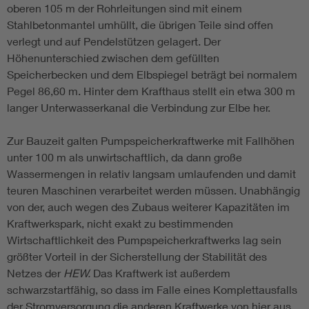
oberen 105 m der Rohrleitungen sind mit einem
Stahlbetonmantel umhüllt, die übrigen Teile sind offen
verlegt und auf Pendelstützen gelagert. Der
Höhenunterschied zwischen dem gefüllten
Speicherbecken und dem Elbspiegel beträgt bei normalem
Pegel 86,60 m. Hinter dem Krafthaus stellt ein etwa 300 m
langer Unterwasserkanal die Verbindung zur Elbe her.
Zur Bauzeit galten Pumpspeicherkraftwerke mit Fallhöhen
unter 100 m als unwirtschaftlich, da dann große
Wassermengen in relativ langsam umlaufenden und damit
teuren Maschinen verarbeitet werden müssen. Unabhängig
von der, auch wegen des Zubaus weiterer Kapazitäten im
Kraftwerkspark, nicht exakt zu bestimmenden
Wirtschaftlichkeit des Pumpspeicherkraftwerks lag sein
größter Vorteil in der Sicherstellung der Stabilität des
Netzes der
HEW.
Das Kraftwerk ist außerdem
schwarzstartfähig, so dass im Falle eines Komplettausfalls
der Stromversorgung die anderen Kraftwerke von hier aus