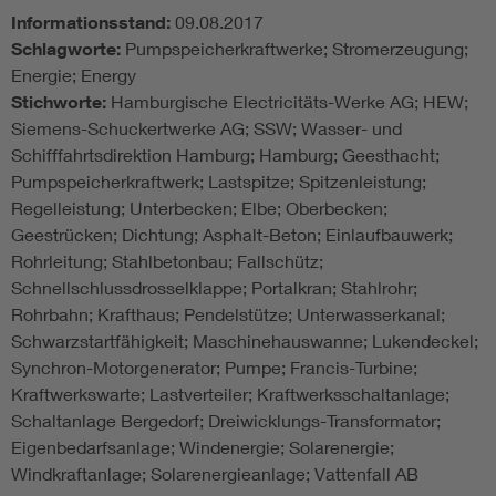
Informationsstand:
09.08.2017
Schlagworte:
Pumpspeicherkraftwerke; Stromerzeugung;
Energie; Energy
Stichworte:
Hamburgische Electricitäts-Werke AG; HEW;
Siemens-Schuckertwerke AG; SSW; Wasser- und
Schifffahrtsdirektion Hamburg; Hamburg; Geesthacht;
Pumpspeicherkraftwerk; Lastspitze; Spitzenleistung;
Regelleistung; Unterbecken; Elbe; Oberbecken;
Geestrücken; Dichtung; Asphalt-Beton; Einlaufbauwerk;
Rohrleitung; Stahlbetonbau; Fallschütz;
Schnellschlussdrosselklappe; Portalkran; Stahlrohr;
Rohrbahn; Krafthaus; Pendelstütze; Unterwasserkanal;
Schwarzstartfähigkeit; Maschinehauswanne; Lukendeckel;
Synchron-Motorgenerator; Pumpe; Francis-Turbine;
Kraftwerkswarte; Lastverteiler; Kraftwerksschaltanlage;
Schaltanlage Bergedorf; Dreiwicklungs-Transformator;
Eigenbedarfsanlage; Windenergie; Solarenergie;
Windkraftanlage; Solarenergieanlage; Vattenfall AB