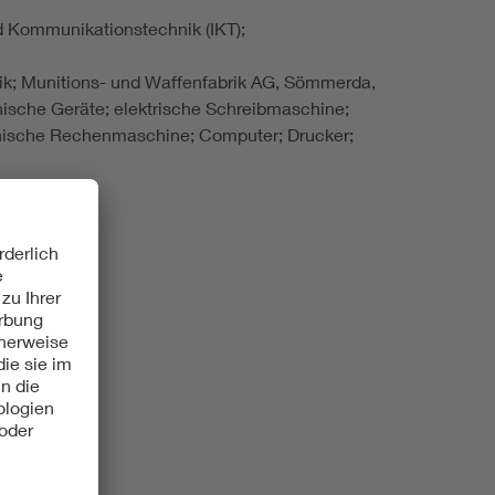
nd Kommunikationstechnik (IKT);
k; Munitions- und Waffenfabrik AG, Sömmerda,
nische Geräte; elektrische Schreibmaschine;
ische Rechenmaschine; Computer; Drucker;