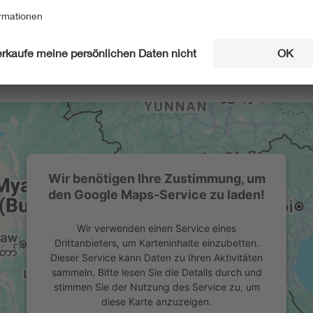
Wir benötigen Ihre Zustimmung, um
den Google Maps-Service zu laden!
Wir verwenden einen Service eines
Drittanbieters, um Karteninhalte einzubetten.
Dieser Service kann Daten zu Ihren Aktivitäten
sammeln. Bitte lesen Sie die Details durch und
stimmen Sie der Nutzung des Service zu, um
diese Karte anzuzeigen.