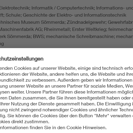
 Elektrotechnik; Informatik / Computertechnik; Informations- u
ft; Schule; Geschichte der Elektro- und Informationstechnik
Technisches Museum Sömmerda; Zündnadelgewehr; Gewehrfabri
Maschinenfabrik AG; Rheinmetall; Erster Weltkrieg; feinmecha
erk Sömmerda; BWS; mechanische Schreibmaschine; mechan
ng