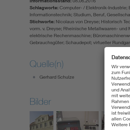
Informationsstand:
08.06.2016
Schlagworte:
Computer- / Elektronik-Industrie;
Informationstechnik; Studium, Beruf, Gesellscha
Stichworte:
Nicolaus von Dreyse; Historisch 
vorm. v. Dreyse; Rheinische Metallwaaren- und 
elektrische Rechenmaschine; Büromaschinenw
Gebrauchsgüter; Schaudepot; virtueller Rundga
Quelle(n)
Gerhard Schulze
Bilder