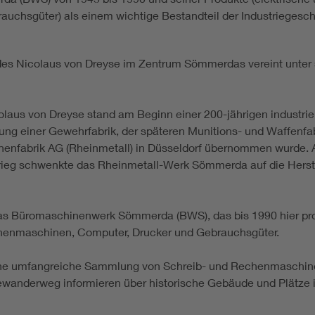
uchsgüter) als einem wichtige Bestandteil der Industrieges
s Nicolaus von Dreyse im Zentrum Sömmerdas vereint unter 
laus von Dreyse stand am Beginn einer 200-jährigen industrie
ng einer Gewehrfabrik, der späteren Munitions- und Waffenfab
enfabrik AG (Rheinmetall) in Düsseldorf übernommen wurde. 
rieg schwenkte das Rheinmetall-Werk Sömmerda auf die Herst
as Büromaschinenwerk Sömmerda (BWS), das bis 1990 hier prod
henmaschinen, Computer, Drucker und Gebrauchsgüter.
ine umfangreiche Sammlung von Schreib- und Rechenmaschine
iewanderweg informieren über historische Gebäude und Plätze 