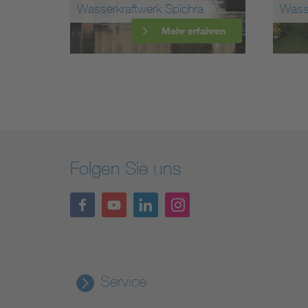
Wasserkraftwerk Spichra
Wasse
ahren
Mehr erfahren
Folgen Sie uns
Service