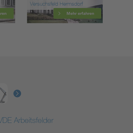
Versuchsfeld Hermsdorf
Fernme
hren
Mehr erfahren
VDE Arbeitsfelder