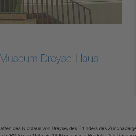
s Museum Dreyse-Haus
fen des Nicolaus von Dreyse, des Erfinders des Zündnadelgew
 (BWS) von 1945 bis 1990 und seiner Produkte (elektrische