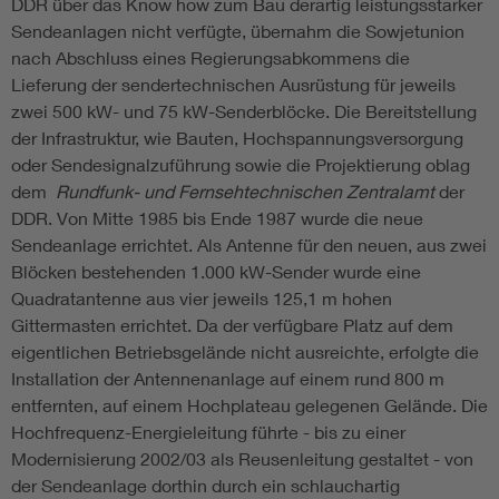
DDR über das Know how zum Bau derartig leistungsstarker
Sendeanlagen nicht verfügte, übernahm die Sowjetunion
nach Abschluss eines Regierungsabkommens die
Lieferung der sendertechnischen Ausrüstung für jeweils
zwei 500 kW- und 75 kW-Senderblöcke. Die Bereitstellung
der Infrastruktur, wie Bauten, Hochspannungsversorgung
oder Sendesignalzuführung sowie die Projektierung oblag
dem
Rundfunk- und Fernsehtechnischen Zentralamt
der
DDR. Von Mitte 1985 bis Ende 1987 wurde die neue
Sendeanlage errichtet. Als Antenne für den neuen, aus zwei
Blöcken bestehenden 1.000 kW-Sender wurde eine
Quadratantenne aus vier jeweils 125,1 m hohen
Gittermasten errichtet. Da der verfügbare Platz auf dem
eigentlichen Betriebsgelände nicht ausreichte, erfolgte die
Installation der Antennenanlage auf einem rund 800 m
entfernten, auf einem Hochplateau gelegenen Gelände. Die
Hochfrequenz-Energieleitung führte - bis zu einer
Modernisierung 2002/03 als Reusenleitung gestaltet - von
der Sendeanlage dorthin durch ein schlauchartig