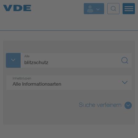
Top Themen
Fokusthemen
Energy
Alle
AI & Digital Trust
Inhaltstypen
Alle Informationsarten
Health
Mobility
Suche verfeinern
Standards
Alle
Weitere Themen