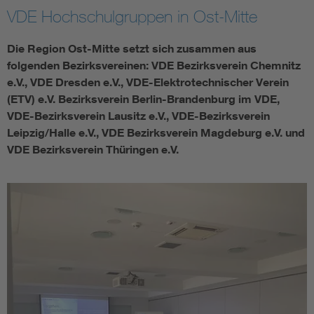
VDE Hochschulgruppen in Ost-Mitte
Assisted Living
Bui
Die Region Ost-Mitte setzt sich zusammen aus
Electromobility
Inf
folgenden Bezirksvereinen: VDE Bezirksverein Chemnitz
e.V., VDE Dresden e.V., VDE-Elektrotechnischer Verein
(ETV) e.V. Bezirksverein Berlin-Brandenburg im VDE,
Energy efficiency
Edu
VDE-Bezirksverein Lausitz e.V., VDE-Bezirksverein
Leipzig/Halle e.V., VDE Bezirksverein Magdeburg e.V. und
Energy storage
Ren
VDE Bezirksverein Thüringen e.V.
Functional safety
Env