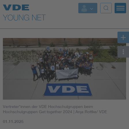
Top Themen
Fokusthemen
Energy
AI & Digital Trust
Health
Mobility
Vertreter*innen der VDE Hochschulgruppen beim
Standards
Hochschulgruppen Get together 2024
| Anja Rottke/ VDE
01.11.2025
Weitere Themen