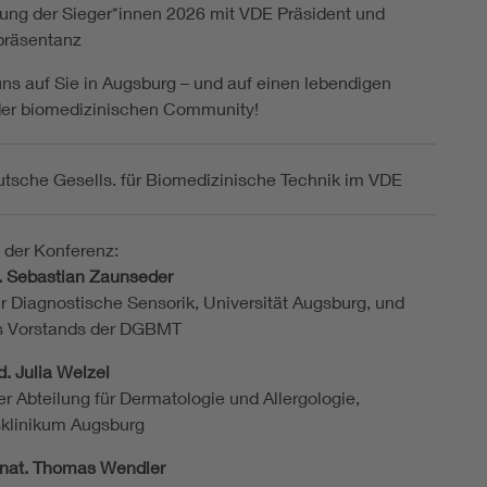
hung der Sieger*innen 2026 mit VDE Präsident und
räsentanz
uns auf Sie in Augsburg – und auf einen lebendigen
der biomedizinischen Community!
sche Gesells. für Biomedizinische Technik im VDE
 der Konferenz:
ng. Sebastian Zaunseder
ür Diagnostische Sensorik, Universität Augsburg, und
es Vorstands der DGBMT
d. Julia Welzel
er Abteilung für Dermatologie und Allergologie,
sklinikum Augsburg
er. nat. Thomas Wendler