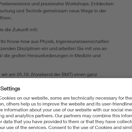
 Postersessions und praxisnahe Workshops. Entdecken
orschung und Technik gemeinsam neue Wege in der
ffnen.
ie die Zukunft mit:
 Ihr Know-how aus Physik, Ingenieurwissenschaften
zenden Disziplinen ein und arbeiten Sie mit uns an
r die großen Herausforderungen in Medizin und
wir am 05.10. (Vorabend der BMT) einen ganz
 Programmpunkt. Es handelt sich um die
eranstaltung zu
25 Jahren
INVENT A CHIP
mit
hung
.
te: Jubiläumsfeier am 5.10.2026 ab 18:00 Uhr
ung Net wird es tagsüber am 5.10.2026 wieder das
m BMT geben mit Programmpunkten für Studierende
rofessionals.