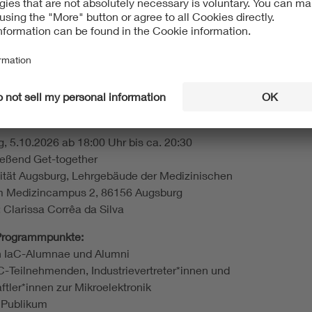
 Abendveranstaltung werden wir die junge Generation
mmen lassen und den Fokus auf den spannenden Input
IaC-Teilnehmerinnen und Teilnehmer legen.
 und Details sowie die Infos zur Anmeldung werden in
den Monaten festgelegt und hier nach und nach
ht.
g, 5.10.2026 ab 18:00 Uhr bis ca. 20:30
ießend Get-together
sität Augsburg, Lehrgebäude der Medizinischen
Am Medizincampus 2, 86156 Augsburg
 Clarissa Corrêa da Silva
 Programmpunkte:
n IaC-Alumnae und Alumni
aC-Teilnehmenden, Industrievertreter*innen und
tler*innen zur Mikroelektronik
 Publikum