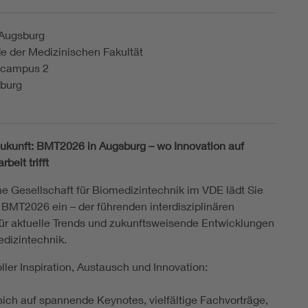
 Augsburg
e der Medizinischen Fakultät
ncampus 2
burg
Zukunft: BMT2026 in Augsburg – wo Innovation auf
eit trifft
e Gesellschaft für Biomedizintechnik im VDE lädt Sie
r BMT2026 ein – der führenden interdisziplinären
ür aktuelle Trends und zukunftsweisende Entwicklungen
edizintechnik.
ller Inspiration, Austausch und Innovation:
sich auf spannende Keynotes, vielfältige Fachvorträge,