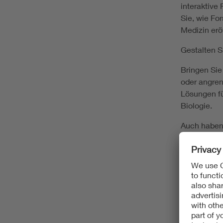
interaktive
Sie, wie F
Medizin erö
Gestalten S
Bringen Sie
oder angren
Lösungen fü
Biologie.
Auch haben 
besonderen
Jubiläumsv
Preisverlei
Save the da
Vom VDE Yo
Junge Foru
und Young P