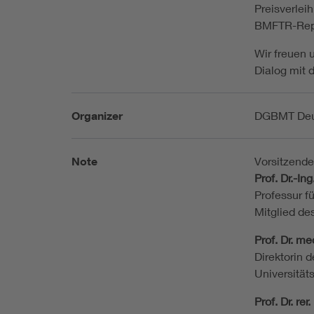
Preisverlei
BMFTR-Rep
Wir freuen 
Dialog mit 
Organizer
DGBMT Deut
Note
Vorsitzende
Prof. Dr.-I
Professur f
Mitglied d
Prof. Dr. me
Direktorin d
Universität
Prof. Dr. r