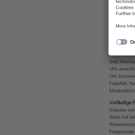
Während der
zu Wort ko
ehemaliger 
Die Inhalte
den kommen
veröffentlic
Zeit: Monta
Uhr, anschl
Ort: Univer
Fakultät, 
Moderation:
Vorläufige
Impulse vo
Talks mit I
Wissenschaf
Fragerunde