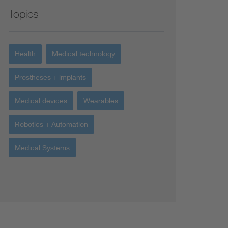
Topics
Health
Medical technology
Prostheses + implants
Medical devices
Wearables
Robotics + Automation
Medical Systems