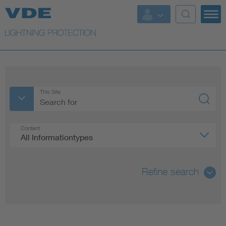
More Topics
This Site
Content
All Informationtypes
Refine search
All