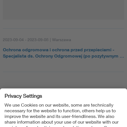
2023-09-04 - 2023-09-08
|
Warszawa
Ochrona odgromowa i ochrona przed przepieciami -
Specjalista ds. Ochrony Odgromowej (po pozytywnym …
Follow Us