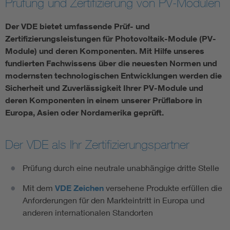
Prüfung und Zertifizierung von PV-Modulen
Assisted Living
Bui
Der VDE bietet umfassende Prüf- und
Zertifizierungsleistungen für Photovoltaik-Module (PV-
Electromobility
Inf
Module) und deren Komponenten. Mit Hilfe unseres
fundierten Fachwissens über die neuesten Normen und
modernsten technologischen Entwicklungen werden die
Energy efficiency
Edu
Sicherheit und Zuverlässigkeit Ihrer PV-Module und
deren Komponenten in einem unserer Prüflabore in
Energy storage
Ren
Europa, Asien oder Nordamerika geprüft.
Functional safety
Env
Der VDE als Ihr Zertifizierungspartner
Prüfung durch eine neutrale unabhängige dritte Stelle
Mit dem
VDE Zeichen
versehene Produkte erfüllen die
Anforderungen für den Markteintritt in Europa und
anderen internationalen Standorten