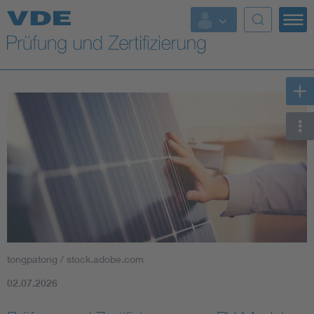
Top Themen
Fokusthemen
Energy
AI & Digital Trust
Health
Mobility
tongpatong / stock.adobe.com
Standards
02.07.2026
Weitere Themen