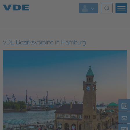
Top Themen
Fokusthemen
VDE Bezirksvereine in Hamburg
Energy
AI & Digital Trust
Health
Mobility
Standards
Weitere Themen