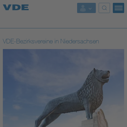
Top Themen
Fokusthemen
VDE-Bezirksvereine in Niedersachsen
Energy
AI & Digital Trust
Health
Mobility
Standards
Weitere Themen