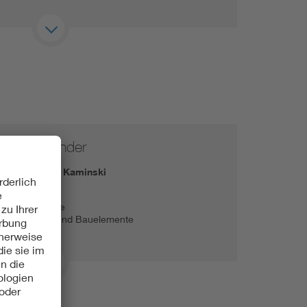
v. Vorsitzender
Dr.-Ing. Nando Kaminski
sität Bremen
t für el. Antriebe
ngselektronik und Bauelemente