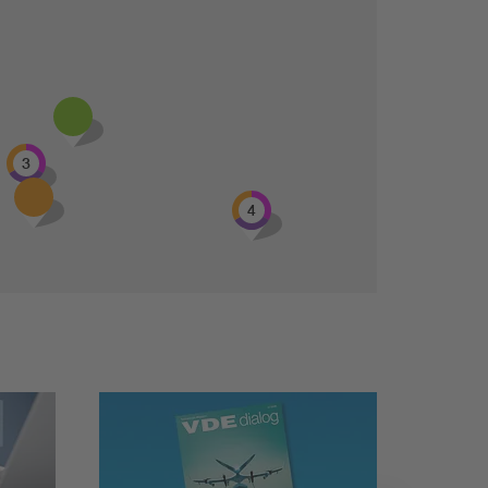
3
4
9