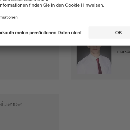
er der
Stell
Wirt.-
markt
sitzender
4