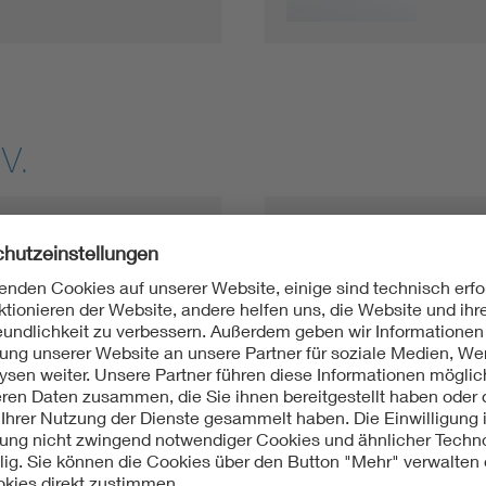
V.
Stell
Prof. 
ür
Univer
nik e.V.
Institu
Leistu