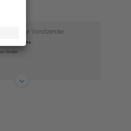
vertretender Vorsitzender
Ing. Lukas Krebs
box GmbH