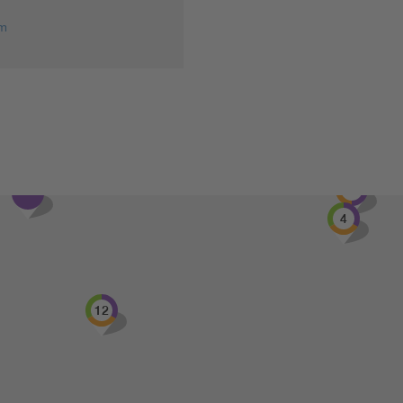
om
2
4
4
12