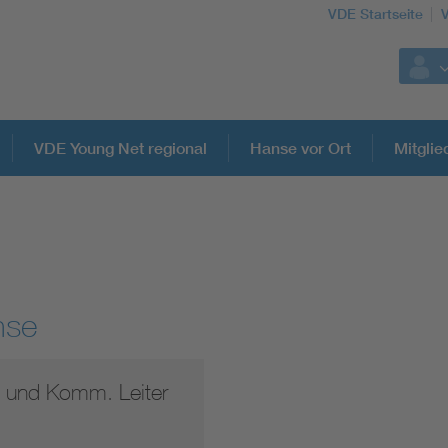
VDE Startseite
VDE Young Net regional
Hanse vor Ort
Mitglie
nse
e und Komm. Leiter