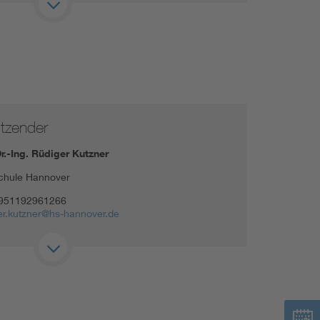
itzender
Dr.-Ing. Rüdiger Kutzner
chule Hannover
951192961266
er.kutzner@hs-hannover.de