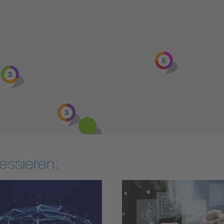
5
3
3
essieren:
2
2
4