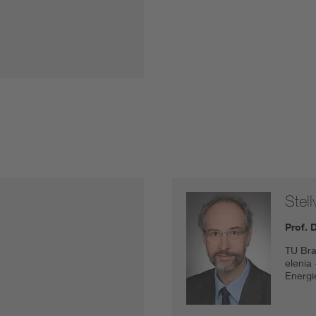
Stell
Prof. 
TU Br
elenia
Energi