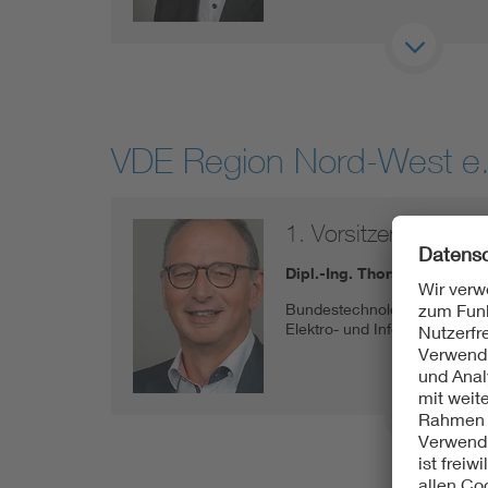
VDE Region Nord-West e.
1. Vorsitzender
Dipl.-Ing. Thorsten Janßen
Bundestechnologiezentrum f
Elektro- und Informationstech