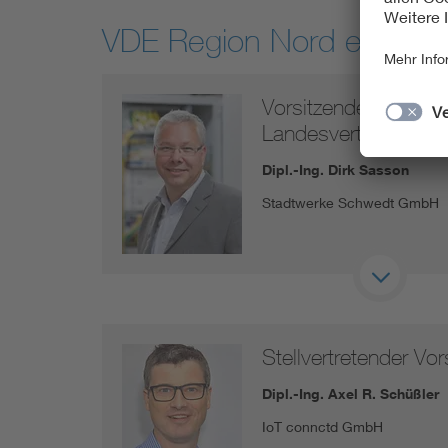
VDE Region Nord e.V.
Vorsitzender, Sprech
Landesvertretung
Dipl.-Ing. Dirk Sasson
Stadtwerke Schwedt GmbH
Stellvertretender Vor
Dipl.-Ing. Axel R. Schüßler
IoT connctd GmbH