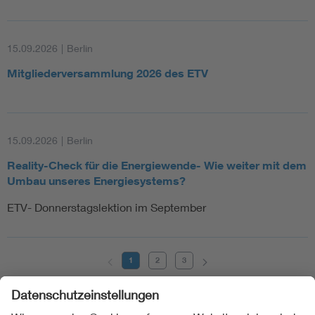
15.09.2026
|
Berlin
Mitgliederversammlung 2026 des ETV
15.09.2026
|
Berlin
Reality-Check für die Energiewende- Wie weiter mit dem
Umbau unseres Energiesystems?
ETV- Donnerstagslektion im September
1
2
3