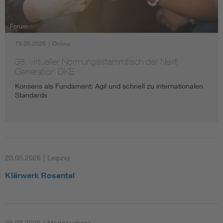
Forum
19.08.2026
|
Online
38. virtueller Normungsstammtisch der Next
Generation DKE
Konsens als Fundament: Agil und schnell zu internationalen
Standards
20.08.2026
|
Leipzig
Klärwerk Rosental
25.08.2026
|
Markkleeberg