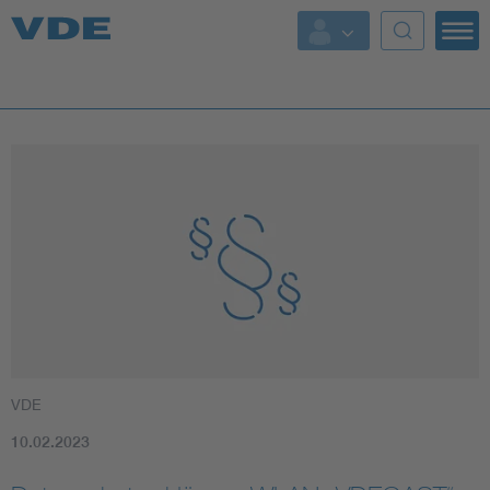
Top Themen
Fokusthemen
Energy
AI & Digital Trust
Health
Mobility
VDE
Standards
10.02.2023
Weitere Themen