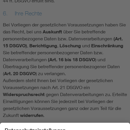
44 ff. DSGVO erfüllt sind.
6. Ihre Rechte
Bei Vorliegen der gesetzlichen Voraussetzungen haben Sie
das Recht, bei uns
Auskunft
über Sie betreffende
personenbezogene Daten bzw. Datenverarbeitungen
(Art.
15 DSGVO)
,
Berichtigung
,
Löschung
und
Einschränkung
Sie betreffender personenbezogener Daten bzw.
Datenverarbeitungen
(Art. 16 bis 18 DSGVO
) und
Übertragung Sie betreffender personenbezogener Daten
(
Art. 20 DSGVO
) zu verlangen.
Außerdem steht Ihnen bei Vorliegen der gesetzlichen
Voraussetzungen nach Art. 21 DSGVO ein
Widerspruchsrecht
gegen Datenverarbeitungen zu. Erteilte
Einwilligungen können Sie jederzeit bei Vorliegen der
gesetzlichen Voraussetzungen ganz oder zum Teil für die
Zukunft
widerrufen
.