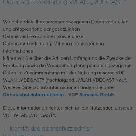
Datenschutzerklärung WLAN „VDEGAST“
Assisted Living
Bui
Wir behandeln Ihre personenbezogenen Daten vertraulich
Electromobility
Inf
und entsprechend der gesetzlichen
Datenschutzvorschriften sowie dieser
Datenschutzerklärung. Mit den nachfolgenden
Energy efficiency
Edu
Informationen
klären wir Sie über die Art, den Umfang und die Zwecke der
Energy storage
Ren
Erhebung sowie die Verarbeitung Ihrer personenbezogenen
Daten im Zusammenhang mit der Nutzung unseres VDE
Functional safety
Env
WLAN „VDEGAST“ (nachfolgend „WLAN VDEGAST“) auf.
Weitere Datenschutzinformationen finden Sie unter
Datenschutzinformationen - VDE Services GmbH
Diese Informationen richten sich an die Nutzenden unseres
VDE WLAN „VDEGAST“.
1. Identität des datenschutzrechtlich
Verantwortlichen