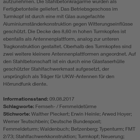
aufzunehmen. Die Stahlbetonkragarme wurden als
Fertigbetonteile geliefert. Das Betriebsgeschoss im
Turmkopf ist durch eine mit Glas ausgefachte
Aluminiumständerkonstruktion gegen Witterungseinflüsse
geschützt. Die Decke des 8,60 m hohen Turmkopfes ist
ebenfalls als Antennenplattform, analog zur unteren
Tragkonstruktion gestaltet. Oberhalb des Turmkopfes sind
zwei weitere kleinere Antennenplattformen angeordnet. Auf
den Stahlbetonschaft ist ein durch eine Glasfaserhülle
geschützter Stahlfachwerkmast aufgesetzt, der
ursprünglich als Träger für UKW-Antennen für den
Hörrundfunk diente.
Informationsstand:
09.08.2017
Schlagworte:
Fernseh- / Fernmeldetürme
Stichworte:
Walther Pieckert; Erwin Heinle; Arwed Hoyer;
Werner Teutschbein; Deutsche Bundespost;
Fernmeldeturm; Waldenbuch; Betzenberg; Typenturm; FMT
2/73; Stahlfachwerkkonstruktion; Turmkopf; Neuerung;