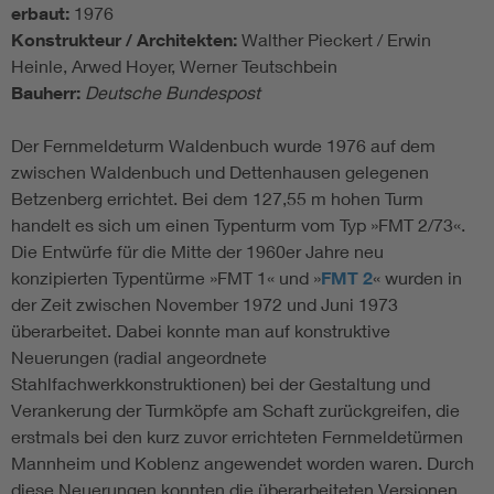
erbaut:
1976
Konstrukteur / Architekten:
Walther Pieckert / Erwin
Heinle, Arwed Hoyer, Werner Teutschbein
Bauherr:
Deutsche Bundespost
Der Fernmeldeturm Waldenbuch wurde 1976 auf dem
zwischen Waldenbuch und Dettenhausen gelegenen
Betzenberg errichtet. Bei dem 127,55 m hohen Turm
handelt es sich um einen Typenturm vom Typ »FMT 2/73«.
Die Entwürfe für die Mitte der 1960er Jahre neu
konzipierten Typentürme »FMT 1« und »
FMT 2
« wurden in
der Zeit zwischen November 1972 und Juni 1973
überarbeitet. Dabei konnte man auf konstruktive
Neuerungen (radial angeordnete
Stahlfachwerkkonstruktionen) bei der Gestaltung und
Verankerung der Turmköpfe am Schaft zurückgreifen, die
erstmals bei den kurz zuvor errichteten Fernmeldetürmen
Mannheim und Koblenz angewendet worden waren. Durch
diese Neuerungen konnten die überarbeiteten Versionen