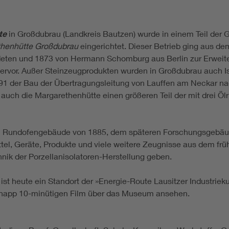
te
in Großdubrau (Landkreis Bautzen) wurde in einem Teil der 
thenhütte Großdubrau
eingerichtet. Dieser Betrieb ging aus de
eten und 1873 von Hermann Schomburg aus Berlin zur Erweite
ervor. Außer Steinzeugprodukten wurden in Großdubrau auch Iso
891 der Bau der Übertragungsleitung von Lauffen am Neckar na
e auch die Margarethenhütte einen größeren Teil der mit drei Öl
n Rundofengebäude von 1885, dem späteren Forschungsgebäud
l, Geräte, Produkte und viele weitere Zeugnisse aus dem früher
nik der Porzellanisolatoren-Herstellung geben.
ist heute ein Standort der »Energie-Route Lausitzer Industriek
 knapp 10-minütigen Film über das Museum ansehen.