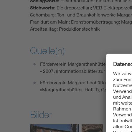
Schlagworte:
Elektroindustrie; Elektrotechnik;
Stichworte:
Elektroporzellan; VEB Elektroporz
Schomburg; Ton- und Braunkohlenwerke Margaret
Frankfurt am Main; Drehstromübertragung; Mar
Arbeitsalltag; Produktionstechnik
Quelle(n)
Förderverein Margarethenhütte Großdubrau 
- 2007, (Informationsblätter zur »Margareth
Förderverein Margarethenhütte Großdubrau e
»Margarethenhütte«, Heft 1), Großdubrau 2
Bilder