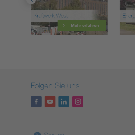
z
Kraftwerk West
Energ
ahren
Mehr erfahren
Folgen Sie uns