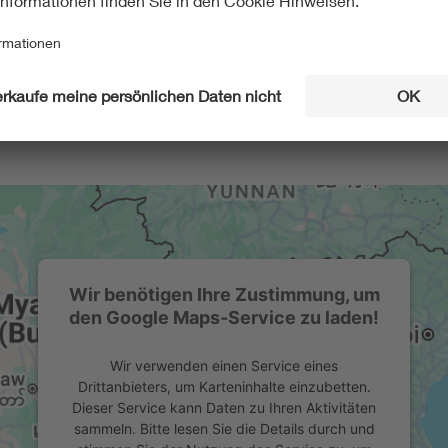
Wir benötigen Ihre Zustimmung, um
den Google Maps-Service zu laden!
Wir verwenden einen Service eines
Drittanbieters, um Karteninhalte einzubetten.
Dieser Service kann Daten zu Ihren Aktivitäten
sammeln. Bitte lesen Sie die Details durch und