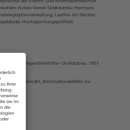
Geschichte der Elektro- und Informationstechnik
unkohlen-Actien-Verein Großdubrau; Hermann
chstelegraphenverwaltung; Lauffen am Neckar;
gsgebäude; Hochspannungsprüffeld;
 150 Jahre »Margarethenhütte« Großdubrau. 1857
& Söhne gegründet, (Informationsblätter zur