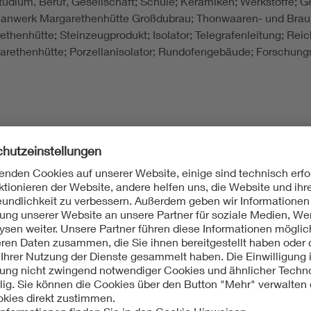
 Studium, Beruf, Gesellschaft; Schule; Keramiken; Werkstoffe; 
ellanwerk Margarethenhütte Großdubrau; Thonwaaren- und Bra
henhütte; Steinzeugprodukt; Isolator; Telegrafenleitung; Rei
garethenhütte; Porzellanisolator; Rundofengebäude; Forschun
e.V. (Hrsg.), Von Kohle, Ton und Kaolin zum Elektroporzellan.
enhütte«, Heft 8), Großdubrau 2007
.V. (Hrsg.), Vor 150 Jahren wurde in Berlin die Fa. Schomburg 
004