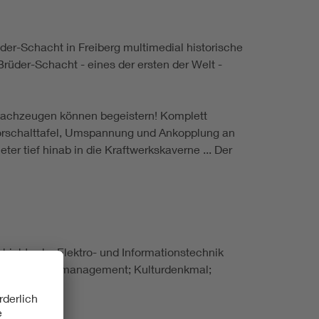
er-Schacht in Freiberg multimedial historische
Brüder-Schacht - eines der ersten der Welt -
 Sachzeugen können begeistern! Komplett
orschalttafel, Umspannung und Ankopplung an
er tief hinab in die Kraftwerkskaverne ... Der
hichte der Elektro- und Informationstechnik
ftwerk; Wassermanagement; Kulturdenkmal;
ank