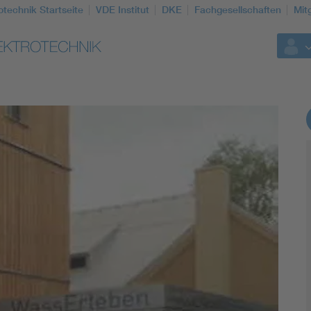
otechnik Startseite
VDE Institut
DKE
Fachgesellschaften
Mit