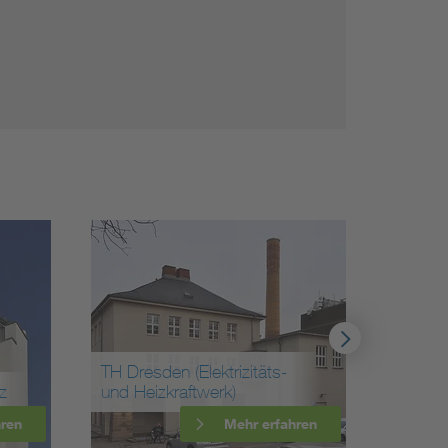
TH Dresden (Elektrizitäts-
Umspa
z
und Heizkraftwerk)
Markkl
hren
Mehr erfahren