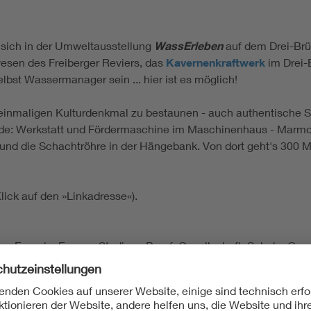
sich in der Umweltausstellung
WassErleben
auf dem Drei-Brüd
esen des Freiberger Reviers, das
Kavernenkraftwerk
im Drei-
t Wassermanager sein ... hier ist es möglich!
em einmaligen Kulturdenkmal zu bestaunen - auch authentische
wende: Werkstatt und Fördermaschine im Maschinenhaus - Marm
und die Schachtröhre in der Hängebank. Von dort geht's 300 Met
lick auf den »Linkadresse«).
; Energie; Energy; Studium, Beruf, Gesellschaft; Schule; Gesc
 Freiberg; Wasserwirtschaft; Freiberger Revier; Kavernenkra
; Umspannung; Schaltwarte; Förderturm; Schachtröhre; Hängeb