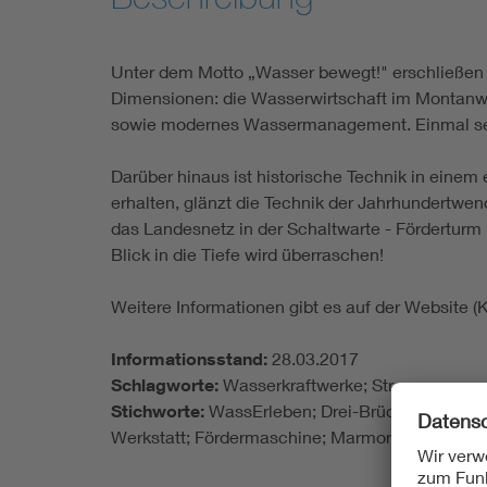
Unter dem Motto „Wasser bewegt!" erschließen 
Dimensionen: die Wasserwirtschaft im Montanw
sowie modernes Wassermanagement. Einmal selbs
Darüber hinaus ist historische Technik in ein
erhalten, glänzt die Technik der Jahrhundert
das Landesnetz in der Schaltwarte - Förderturm 
Blick in die Tiefe wird überraschen!
Weitere Informationen gibt es auf der Website (K
Informationsstand:
28.03.2017
Schlagworte:
Wasserkraftwerke; Stromerzeugung
Stichworte:
WassErleben; Drei-Brüder-Schacht;
Werkstatt; Fördermaschine; Marmorschalttafel