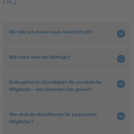
FAQ
Assisted Living
Bui
Electromobility
Inf
Wo teile ich meine neue Anschrift mit?
Energy efficiency
Edu
Wie hoch sind die Beiträge?
Energy storage
Ren
Functional safety
Env
Beitragsfrei im Eintrittsjahr für persönliche
Mitglieder - was bedeutet das genau?
Wie sind die Konditionen für korporative
Mitglieder?