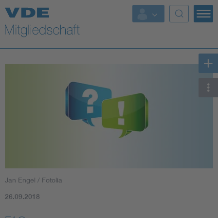
Top Themen
Fokusthemen
Energy
AI & Digital Trust
Health
Mobility
Jan Engel / Fotolia
Standards
26.09.2018
Weitere Themen