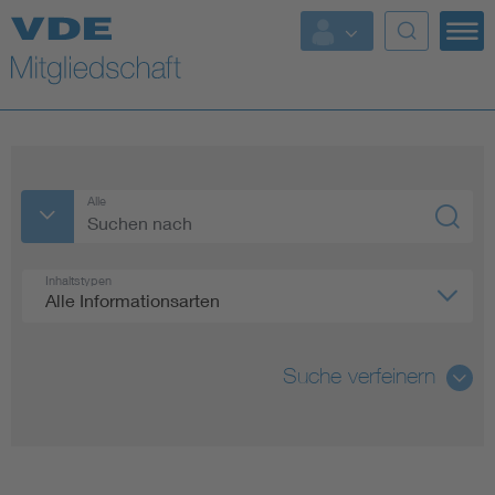
Top Themen
Fokusthemen
Energy
Alle
AI & Digital Trust
Inhaltstypen
Alle Informationsarten
Health
Mobility
Suche verfeinern
Standards
Alle
Weitere Themen