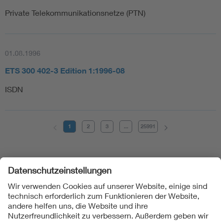
Private Telekommunikationsnetze (PTN)
01.08.1996
ETS 300 402-3 Edition 1:1996-08
ISDN
1
2
3
...
25991
Folgen Sie uns