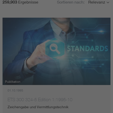
259,903
Ergebnisse
Sortieren nach:
Relevanz
Themen
Assisted Living
Bui
Zielgruppen
Electromobility
Inf
Datum
Energy efficiency
Edu
Energy storage
Ren
Keine Filter ausgewählt
Functional safety
Env
Publikation
01.10.1995
ETS 300 324-5 Edition 1:1995-10
Zeichengabe und Vermittlungstechnik