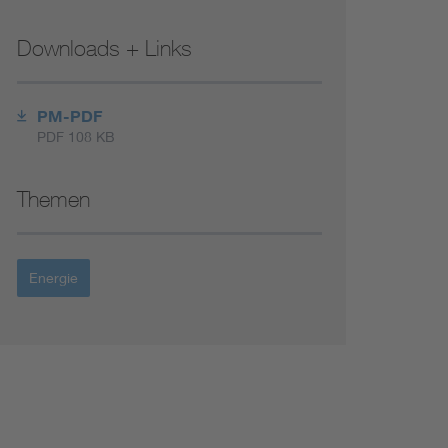
Renewable energies
Downloads + Links
Environmental Protection
PM-PDF
PDF 108 KB
Themen
Energie