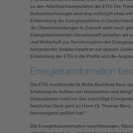
zu den Arbeitsschwerpunkten der ETG: Die Theme
Batterietechnologie sind eng verknüpft etwa mi
Entwicklung der Energiesysteme in Deutschland m
die Überschneidungen in Zukunft wohl noch größe
Energietechnischen Gesellschaft schaffen wir e
und Wirtschaft zur Transformation des Energiesy
kompetenter Ansprechpartner auf diesem Gebiet
Einbindung der ETG in die Politik und die Anspr
Energietransformation be
Die ETG Vorsitzende Dr. Britta Buchholz freut si
Erfahrung im Aufbau von Netzwerken und bringt 
Diskussionen rund um das zukünftige Energiesys
herzlicher Dank geht an Herrn Dr. Thomas Benz,
hervorragend geführt hat.“
Die Energietransformation beschleunigen, Nac
attraktiver machen – so fasst der scheidende Ge