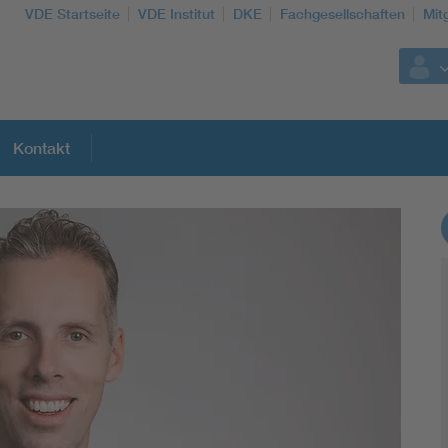
VDE Startseite
VDE Institut
DKE
Fachgesellschaften
Mit
Kontakt
Weitere Themen
Assisted Living
Electromobility
Energy efficiency