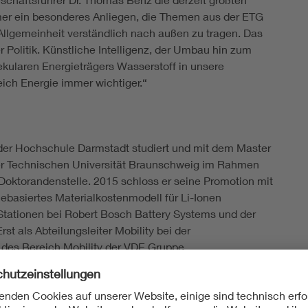
r ein besonderes Anliegen, die Themen aus der ETG
 Allgemeinheit verständlich nach außen zu tragen. Das
 Politik. Künstliche Intelligenz, der Umbau hin zum
ekularen Energieträgers Wasserstoff in unsere
ich Energie immer wichtiger.“
n der Hochschule Darmstadt studiert und mit dem Master
der Technischen Universität Braunschweig im Rahmen
oktorandenstelle. 2015 schloss er seine Promotion mit
basiertes Materialkostenmodell für Li-Ionen
h Stationen bei Robert Bosch Battery Systems und der
st als Abteilungsleiter Mobility bei der
 des Bereich Mobility der VDE Gruppe.