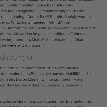
n Elektromobilität, Ladeinfrastruktur oder
t den technologischen Herausforderungen, die die
it sich bringt. Durch die All Electric Society werden
r so Wirtschaftsingenieur Petri: „Mit der
ine Plattform für den Austausch zwischen Wissenschaft
stems. Wir werden im gesellschaftlichen Diskurs als
 wahrgenommen. Mein Ziel ist eine noch stärkere
ache weiterer Zielgruppen.“
schleunigen
ch auf die Zusammenarbeit: “Ralf Petri hat viel
zudem eine neue Perspektive aus der Mobilität in die
tem ein. Davon können wir nur profitieren. Mein
 der die Geschäfte der ETG über neun Jahre lang
hwuchs gewinnen und das Studium der Energietechnik
schäftsführer Dr. Thomas Benz die derzeit größten