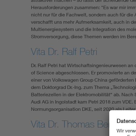
Herausforderungen zusammen: "Es war mir imme
nicht nur für die Fachwelt, sondern auch für die
verschafft uns mehr Aufmerksamkeit, auch in der
Multienergiesystem und die Integration des mol
Stromversorgung, diese Themen werden im Bere
Vita Dr. Ralf Petri
Dr. Ralf Petri hat Wirtschaftsingenieurwesen a
of Science abgeschlossen. Er promovierte an 
einer von Volkswagen Group China geförderten D
dem Doktorgrad Dr.-Ing. zum Thema „Technologie
Batteriezellen in der Elektromobilität“ ab. Nac
Audi AG in Ingolstadt kam Petri 2018 zum VDE. Er
Normungsorganisation DKE, seit 2020 als Leiter
Vita Dr. Thomas Benz