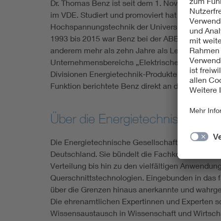
Dr. Thomas Benz ist seit dem 1. November 2015
im VDE. Studiert und promoviert hat er am Insti
Hochspannungstechnik der Universität Karlsruhe 
1993 bis 2015 war Benz bei der ABB AG in versc
anderem mehr als zehn Jahre als Leiter der Abt
Unternehmensbereichs „Elektrische Netze“. Zuletz
Divisionen Energietechnik-Produkte und Energie
Funktion berichtete Benz direkt an den Energie
Über die Energietechnische Ge
Die Energietechnische Gesellschaft im VDE (VDE
Deutschland. Sie bündelt die Fachkompetenz vo
Verteilung bis hin zu den vielfältigen Anwendung
Querschnittstechnologien. Eingebunden in das 
über die Grenzen hinaus anerkannte und wahrg
Die ehrenamtlichen Expertinnen und Experten s
Wissensaustausch in Wissenschaft und Wirtscha