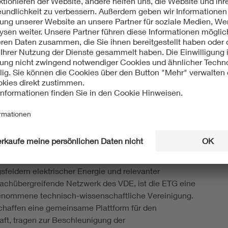
 Geschäftsführer der Energietechnischen Gesellschaft
tut für Elektroenergiesysteme und
(TH, heute Karlsruher Institut für Technologie KIT). Von
hiedenen Führungspositionen beschäftigt, unter
eilung „Elektrische Systemberatung“ des
t war er Leiter Energiepolitik für die beiden
technik-Systeme der ABB in Deutschland. In dieser
technik-Vorstand der deutschen ABB.
sellschaft im VDE (VDE ETG)
 ETG) steht für die Entwicklung der Energiesysteme in
n der Erzeugung, Speicherung, Übertragung und
sfeldern elektrischer Energie und relevanter
fachübergreifende Netzwerk des VDE, ist die ETG eine
enommene technisch-wissenschaftliche Vereinigung.
chaffen eine gemeinsame Plattform für den
ft, tragen zur Beschleunigung der