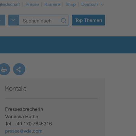
gliedschaft
Presse
Karriere
Shop
Deutsch
Top Themen
Kontakt
Building Services Engineering
Information and communications technology ICT
Pressesprecherin
Vanessa Rothe
Tel. +49 170 7645316
Education + profession
presse@vde.com