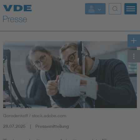
Top Themen
Fokusthemen
Energy
AI & Digital Trust
Health
Mobility
Gorodenkoff / stock.adobe.com
Standards
28.07.2025
Pressemitteilung
Weitere Themen