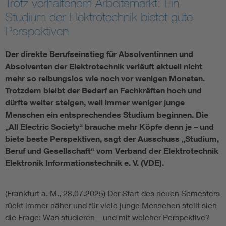
Trotz verhaltenem Arbeitsmarkt: Ein
Studium der Elektrotechnik bietet gute
Assisted Living
Bui
Perspektiven
Electromobility
Inf
Der direkte Berufseinstieg für Absolventinnen und
Absolventen der Elektrotechnik verläuft aktuell nicht
Energy efficiency
Edu
mehr so reibungslos wie noch vor wenigen Monaten.
Trotzdem bleibt der Bedarf an Fachkräften hoch und
dürfte weiter steigen, weil immer weniger junge
Energy storage
Ren
Menschen ein entsprechendes Studium beginnen. Die
„All Electric Society“ brauche mehr Köpfe denn je – und
Functional safety
Env
biete beste Perspektiven, sagt der Ausschuss „Studium,
Beruf und Gesellschaft“ vom Verband der Elektrotechnik
Elektronik Informationstechnik e. V. (VDE).
(Frankfurt a. M., 28.07.2025) Der Start des neuen Semesters
rückt immer näher und für viele junge Menschen stellt sich
die Frage: Was studieren – und mit welcher Perspektive?