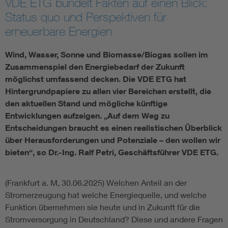
VDE ETG bündelt Fakten auf einen Blick:
Status quo und Perspektiven für
Assisted Living
Bui
erneuerbare Energien
Electromobility
Inf
Wind, Wasser, Sonne und Biomasse/Biogas sollen im
Zusammenspiel den Energiebedarf der Zukunft
Energy efficiency
Edu
möglichst umfassend decken. Die VDE ETG hat
Hintergrundpapiere zu allen vier Bereichen erstellt, die
den aktuellen Stand und mögliche künftige
Energy storage
Ren
Entwicklungen aufzeigen. „Auf dem Weg zu
Entscheidungen braucht es einen realistischen Überblick
Functional safety
Env
über Herausforderungen und Potenziale – den wollen wir
bieten“, so Dr.-Ing. Ralf Petri, Geschäftsführer VDE ETG.
(Frankfurt a. M, 30.06.2025) Welchen Anteil an der
Stromerzeugung hat welche Energiequelle, und welche
Funktion übernehmen sie heute und in Zukunft für die
Stromversorgung in Deutschland? Diese und andere Fragen