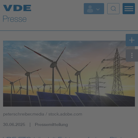
Top Themen
Fokusthemen
Energy
AI & Digital Trust
Health
Mobility
peterschreiber.media / stock.adobe.com
Standards
30.06.2025
Pressemitteilung
Weitere Themen