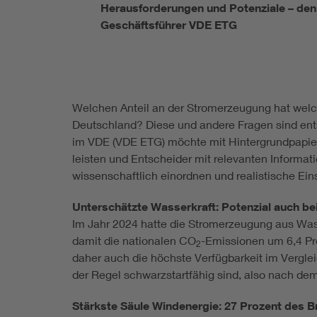
Herausforderungen und Potenziale – den wo
Geschäftsführer VDE ETG
Welchen Anteil an der Stromerzeugung hat welch
Deutschland? Diese und andere Fragen sind ent
im VDE (VDE ETG) möchte mit Hintergrundpapiere
leisten und Entscheider mit relevanten Informat
wissenschaftlich einordnen und realistische Eins
Unterschätzte Wasserkraft: Potenzial auch be
Im Jahr 2024 hatte die Stromerzeugung aus Wass
damit die nationalen CO
-Emissionen um 6,4 Pr
2
daher auch die höchste Verfügbarkeit im Verglei
der Regel schwarzstartfähig sind, also nach dem
Stärkste Säule Windenergie: 27 Prozent des 