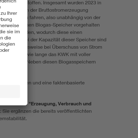
se und Reststoffen. Insgesamt wurden 2023 in
,1 Prozent an der Bruttostromerzeugung
 Leistung zu fahren, also unabhängig von der
öglichen, müssen Biogas-Speicher vorgehalten
elfacht werden, wodurch diese einen
 erklärt: „Bei der Kapazität dieser Speicher sind
WK – beispielsweise bei Überschuss von Strom
hweite auf, wie lange das KWK mit voller
itzustellen.“ Neben diesen Biogasspeichern
ntial.
baren Energien und eine faktenbasierte
chbreich V1 "Erzeugung, Verbrauch und
. Sie ergänzen die bereits veröffentlichten
mstabilität.