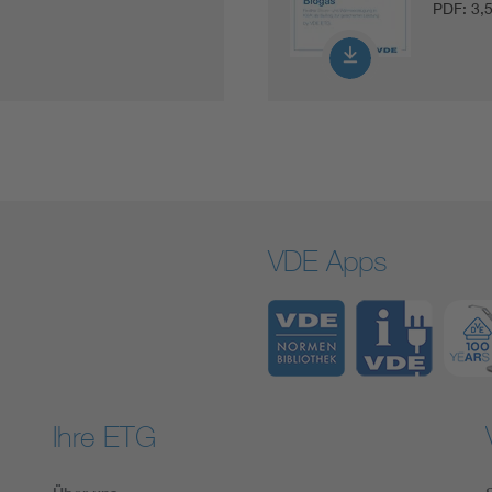
PDF:
3,
VDE Apps
Ihre ETG