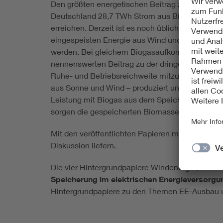
Den größten energetischen Beitrag zur Stromer
Deutschland 28,7 TWh Strom aus Biogas und etw
erreichen. Derzeit ist es noch üblich, Biogas-
eingespeisten Energie aus Wind und Sonne. Um i
werden. Bei gleichem Biogasaufkommen kann da
nennenswerten Beitrag zu der dringend benötigten
Ruhe- und Betriebsreichweite mitzudenken. Die
aus Sonne und Wind – produziert und in den Spe
Leistung mit Biogas aus dem Speicher betrieben
sorgen die gespeicherten Biomasse-Vorräte und e
Mit den veröffentlichten Papieren möchte die V
Diskussion liefern.
Die vier Hintergrundpapiere Windenergie, Wass
Speicherung im elektrischen Energieversorg
Hintergrundpapiere zu den Themen EE-Ausbau und