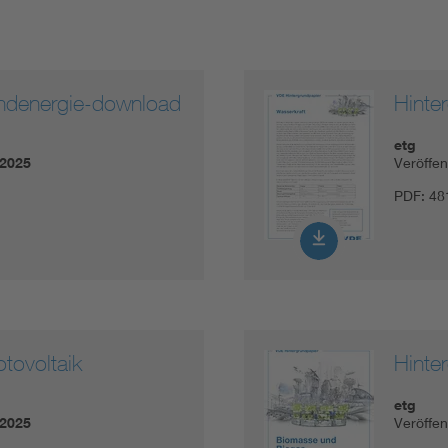
indenergie-download
Hinte
etg
.2025
Veröffe
PDF:
48
tovoltaik
Hinte
etg
.2025
Veröffe