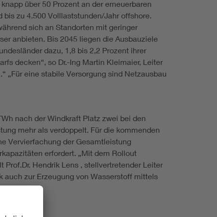
n knapp über 50 Prozent an der erneuerbaren
bis zu 4.500 Volllaststunden/Jahr offshore.
während sich an Standorten mit geringer
er anbieten. Bis 2045 liegen die Ausbauziele
ndesländer dazu, 1,8 bis 2,2 Prozent ihrer
fs decken“, so Dr.-Ing Martin Kleimaier, Leiter
“ „Für eine stabile Versorgung sind Netzausbau
TWh nach der Windkraft Platz zwei bei den
eistung mehr als verdoppelt. Für die kommenden
ine Vervierfachung der Gesamtleistung
rkapazitäten erfordert. „Mit dem Rollout
 Prof.Dr. Hendrik Lens , stellvertretender Leiter
k auch zur Erzeugung von Wasserstoff mittels