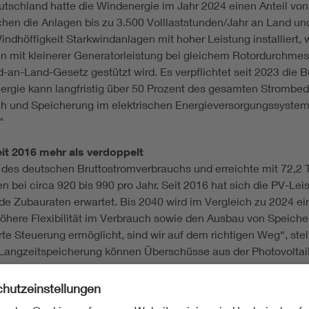
utschland hatte die Windenergie im Jahr 2024 einen Anteil vo
en die Anlagen bis zu 3.500 Volllaststunden/Jahr an Land und 
dhöffigkeit Starkwindanlagen mit hoher Leistung installiert, 
mit kleinerer Generatorleistung bei gleichem Rotordurchmess
an-Land-Gesetz gestützt wird. Es verpflichtet seit 2023 die Bu
ergie kann langfristig über 50 Prozent des gesamten Strombedar
 und Speicherung im elektrischen Energieversorgungssystem.
"
eit 2016 mehr als verdoppelt
t des deutschen Bruttostromverbrauchs und erreichte mit 72,2 
en bei circa 920 bis 990 pro Jahr. Seit 2016 hat sich die PV-L
de Zubauraten erwartet. Bis 2040 wird im Vergleich zu 2024 e
 höhere Flexibilität im Verbrauch sowie den Ausbau von Speiche
te Steuerung ermöglicht, sind wir auf dem richtigen Weg“, stellt
 Langzeitspeicherung können Überschüsse aus der Photovoltai
ich darstellbar ist.“
e Verstromung als Ziel