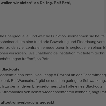
llen wir bieten“, so Dr.-Ing. Ralf Petri,
e Energiequelle, und welche Funktion übernehmen sie heute u
scheidend, um eine fundierte Bewertung und Einordnung vorz
n zu den vier zentralen erneuerbaren Energiequellen einen Be
ionen versorgen. „Als unabhängige Institution mit tiefem tech
chätzungen treffen“, so Petri.
i Blackouts
erkraft einen Anteil von knapp 8 Prozent an der Gesamtmenge
ozent. Bei Wasserkraft gibt es deutlich geringere Schwankunge
ch zu den anderen Energieformen. „Im Falle eines Blackouts h
 Stromausfall von selbst wieder hochfahren können.“, sagt Petr
Bruttostromverbrauchs gedeckt