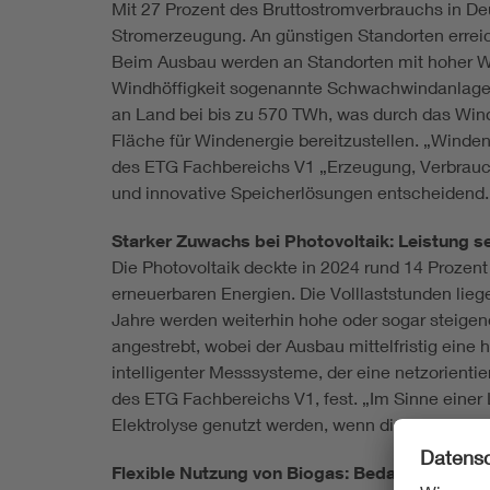
Mit 27 Prozent des Bruttostromverbrauchs in De
Stromerzeugung. An günstigen Standorten erreich
Beim Ausbau werden an Standorten mit hoher Win
Windhöffigkeit sogenannte Schwachwindanlagen 
an Land bei bis zu 570 TWh, was durch das Wind-
Fläche für Windenergie bereitzustellen. „Winden
des ETG Fachbereichs V1 „Erzeugung, Verbrauch
und innovative Speicherlösungen entscheidend.
Starker Zuwachs bei Photovoltaik: Leistung s
Die Photovoltaik deckte in 2024 rund 14 Prozen
erneuerbaren Energien. Die Volllaststunden lieg
Jahre werden weiterhin hohe oder sogar steigen
angestrebt, wobei der Ausbau mittelfristig eine
intelligenter Messsysteme, der eine netzorientier
des ETG Fachbereichs V1, fest. „Im Sinne einer
Elektrolyse genutzt werden, wenn dies wirtschaftl
Flexible Nutzung von Biogas: Bedarfsabhängig