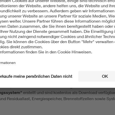
zeugung aus Biomasse leistet die Vergärung von Anbaubiomas
a 3 TWh aus Biomethan erzeugt, womit sie einen Anteil von 6
Kraft-Wärme-Kopplungs-Anlagen (KWK) mit annähernd konstanter
n Zukunft einen systemorientierten flexiblen Betrieb zu erm
durch die Leistung der KWK-Anlagen an einem Standort vervi
 flexibel einsetzbaren Kraftwerksleistung liefern können. Petri
 Ruhereichweite gibt an, wie lange Biogas ohne Betrieb des K
icher eingespeist werden kann. Dagegen zeigt die Betriebsreic
 werden kann, um in einer Strom-Mangellage Spitzenlast bere
ine steuerbare Biogasproduktion für weiteres Flexibilitätspote
DE ETG fundierte Impulse für den weiteren Ausbau der erneuer
erkraft, Photovoltaik und Biomasse/Biogas wurden vom
ETG Fa
ungssystem"
erstellt und sind kostenlos als Download verfügbar
 Residuallast, Energiespeicher, Brennstoffzellen sowie Syste