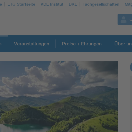
te
ETG Startseite
VDE Institut
DKE
Fachgesellschaften
Mit
n
Veranstaltungen
Preise + Ehrungen
Über un
Weitere Themen
Energy efficiency
Energy grids
Energy storage