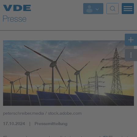
Top Themen
Fokusthemen
Energy
AI & Digital Trust
Health
Mobility
peterschreiber.media / stock.adobe.com
Standards
17.10.2024
Pressemitteilung
Weitere Themen