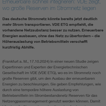
Erneuerbare schnell integrieren: VDE zeigt,
wo große Reserven im Stromnetz liegen
Assisted Living
Bui
Das deutsche Stromnetz könnte bereits jetzt deutlich
Electromobility
Inf
mehr Strom transportieren. VDE ETG empfiehlt, die
vorhandene Netzsubstanz besser zu nutzen. Erneuerbare
Energy efficiency
Edu
Energien ausbauen, ohne das Netz zu überfordern – die
Höherauslastung von Betriebsmitteln verschafft
kurzfristig Abhilfe.
Energy storage
Ren
(Frankfurt a. M., 17.10.2024) In einer neuen Studie zeigen
Functional safety
Env
Expertinnen und Experten der Energietechnischen
Gesellschaft im VDE (VDE ETG), wo es im Stromnetz noch
große Reserven gibt, um den Ausbau der erneuerbaren
Energien zu beschleunigen. Sie geben Empfehlungen, wie
durch eine temporäre höhere Auslastung von
Betriebsmitteln im Strombestandsnetz Reserven für das
Netzengpassmanagement genutzt werden können. Damit