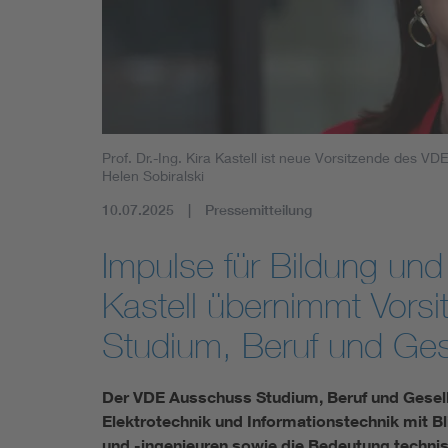
Mobility
Standards
Prof. Dr.-Ing. Kira Kastell ist neue Vorsitzende des 
Helen Sobiralski
10.07.2025
Pressemitteilung
Impulse für Bildung und 
Kastell übernimmt Vors
Studium, Beruf und Ges
Der VDE Ausschuss Studium, Beruf und Gesells
Elektrotechnik und Informationstechnik mit Bl
und -ingenieuren sowie die Bedeutung technisc