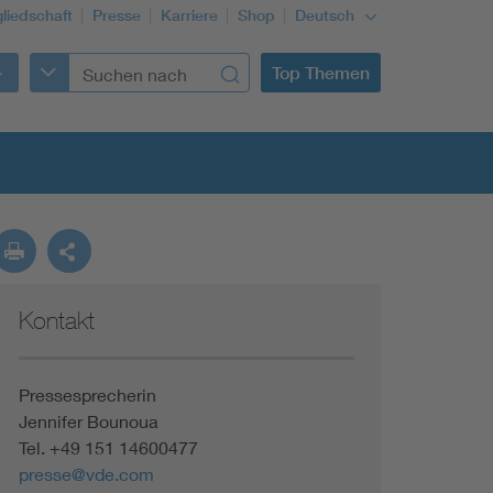
gliedschaft
Presse
Karriere
Shop
Deutsch
Top Themen
Kontakt
Building Services Engineering
Information and communications technology ICT
Pressesprecherin
Jennifer Bounoua
Tel. +49 151 14600477
Education + profession
presse@vde.com