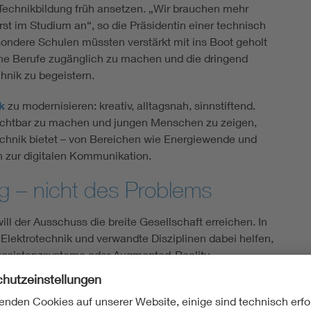
 Technikbildung früh ansetzen. „Wir brauchen mehr
rst im Studium an“, so die Präsidentin einer technisch
ondere Schulen müssten verstärkt mit ins Boot geholt
he Berufe zugänglich zu machen und die dringend
hnik zu begeistern.
k
zu modernisieren: kreativ, alltagsnah, sinnstiftend.
 sichtbar zu machen und jungen Menschen zu zeigen,
chnik bietet – von Bereichen wie Energiewende und
n zur digitalen Kommunikation.
ng – nicht des Problems
l der Ausschuss die breite Gesellschaft erreichen. In
lektrotechnik und verwandte Disziplinen dabei helfen,
 Assistenzsysteme oder Augmented-Reality-
nd produktiver machen. Es gehe um technische
. „Das ist ein zentrales Narrativ, das wir neu erzählen
l.