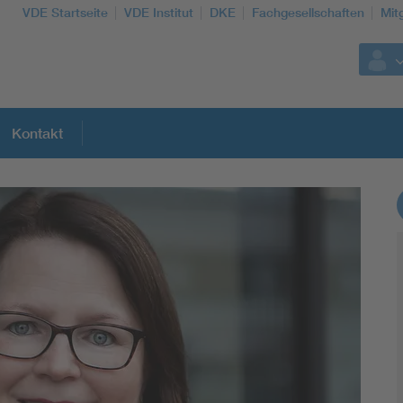
VDE Startseite
VDE Institut
DKE
Fachgesellschaften
Mit
Kontakt
Weitere Themen
Assisted Living
Electromobility
Energy efficiency