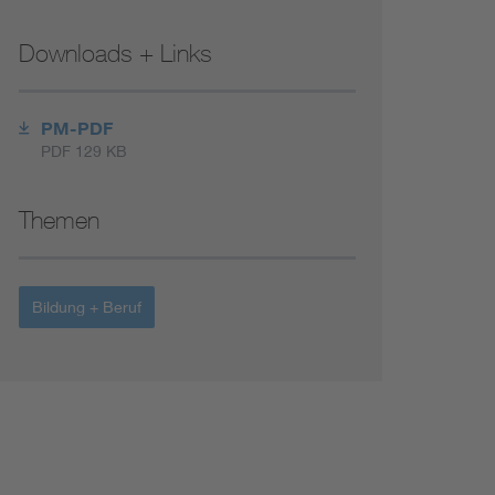
Renewable energies
Downloads + Links
Environmental Protection
PM-PDF
PDF 129 KB
Themen
Bildung + Beruf