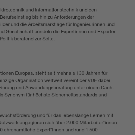
rotechnik und Informationstechnik und den
erufseinstieg bis hin zu Anforderungen der
der und die Arbeitsmarktlage für Ingenieurinnen und
nd Gesellschaft bündeln die Expertinnen und Experten
litik beratend zur Seite.
ionen Europas, steht seit mehr als 130 Jahren für
einzige Organisation weltweit vereint der VDE dabei
ifizierung und Anwendungsberatung unter einem Dach.
als Synonym für höchste Sicherheitsstandards und
hwuchsförderung und für das lebenslange Lernen mit
etzwerk engagieren sich über 2.000 Mitarbeiter*innen
00 ehrenamtliche Expert*innen und rund 1.500