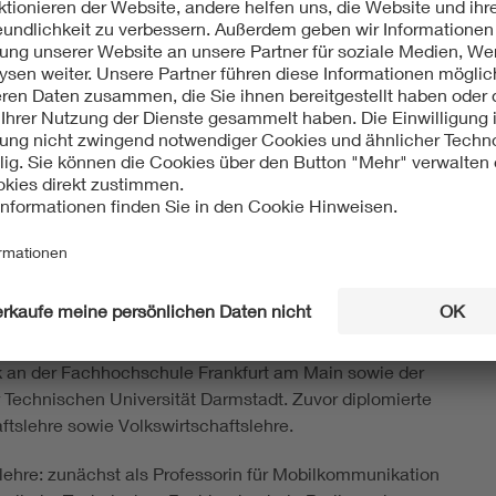
: Technik ist Teamarbeit –
otschaft: „Technik ist kein Einzelkämpferprojekt. Man
 hat die Chance, direkt etwas Positives für die
idend, schon in der Entwicklung die Bedürfnisse der
 gestaltet, gestaltet Zukunft. Und das ist spannender,
hnik an der Fachhochschule Frankfurt am Main sowie der
 Technischen Universität Darmstadt. Zuvor diplomierte
tslehre sowie Volkswirtschaftslehre.
lehre: zunächst als Professorin für Mobilkommunikation