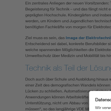
Ein zentrales Anliegen der neuen Vorsitzenden:
Begeisterung für Technik – und das fängt nicht e
geprägten Hochschule. Kindergärten und insbes
werden, um Kindern und Jugendlichen technisc
benötigten Fachkräfte von morgen für Elektrotec
Ziel muss es sein, das
Image der Elektrotechni
Entscheidend sei dabei, konkrete Berufsbilder
welche spannenden Möglichkeiten die Elektrote
Umweltschutz über Medizin und Mobilität bis hi
Technik als Teil der Lösu
Doch auch über Schule und Ausbildung hinaus wil
einer Zeit des demografischen Wandels können E
Lücken zu schließen. Automatisierung, digitale
Anwendungen können Arbeitskräfte entlasten u
Unterstützung, nicht um Abbau von Arbeitsplätzen
müssen“, so das langjährige VDE Mitglied Kastel