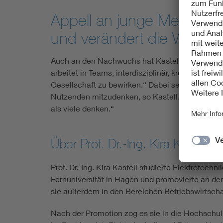
Appell an junge Menschen
und verändert die Welt
Auch an den Nachwuchs hat Kastell eine klare B
arbeitet in Teams, interdisziplinär, kreativ – und
Gesellschaft zu bewirken.“ Dabei sei es entsche
Nutzenden mitzudenken, so Kastell. „Wer Technik
als viele denken.“
Über Prof. Dr.-Ing. Kira Kastell
Prof. Dr.-Ing. Kira Kastell studierte Elektrotec
Fernuniversität in Hagen und promovierte an der
sie außerdem in den Bereichen Betriebswirtschaf
Nach der Promotion zog es sie in die Hochschul