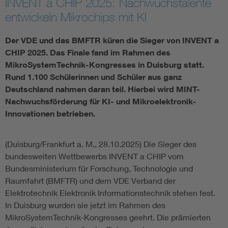
INVENT a CHIP 2025: Nachwuchstalente
entwickeln Mikrochips mit KI
Assisted Living
Bui
Der VDE und das BMFTR küren die Sieger von INVENT a
Electromobility
Inf
CHIP 2025. Das Finale fand im Rahmen des
MikroSystemTechnik-Kongresses in Duisburg statt.
Energy efficiency
Edu
Rund 1.100 Schülerinnen und Schüler aus ganz
Deutschland nahmen daran teil. Hierbei wird MINT-
Nachwuchsförderung für KI- und Mikroelektronik-
Energy storage
Ren
Innovationen betrieben.
Functional safety
Env
(Duisburg/Frankfurt a. M., 28.10.2025) Die Sieger des
bundesweiten Wettbewerbs INVENT a CHIP vom
Bundesministerium für Forschung, Technologie und
Raumfahrt (BMFTR) und dem VDE Verband der
Elektrotechnik Elektronik Informationstechnik stehen fest.
In Duisburg wurden sie jetzt im Rahmen des
MikroSystemTechnik-Kongresses geehrt. Die prämierten