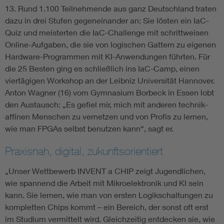
13. Rund 1.100 Teilnehmende aus ganz Deutschland traten
dazu in drei Stufen gegeneinander an: Sie lösten ein IaC-
Quiz und meisterten die IaC-Challenge mit schrittweisen
Online-Aufgaben, die sie von logischen Gattern zu eigenen
Hardware-Programmen mit KI-Anwendungen führten. Für
die 25 Besten ging es schließlich ins IaC-Camp, einen
viertägigen Workshop an der Leibniz Universität Hannover.
Anton Wagner (16) vom Gymnasium Borbeck in Essen lobt
den Austausch: „Es gefiel mir, mich mit anderen technik-
affinen Menschen zu vernetzen und von Profis zu lernen,
wie man FPGAs selbst benutzen kann“, sagt er.
Praxisnah, digital, zukunftsorientiert
„Unser Wettbewerb INVENT a CHIP zeigt Jugendlichen,
wie spannend die Arbeit mit Mikroelektronik und KI sein
kann. Sie lernen, wie man von ersten Logikschaltungen zu
kompletten Chips kommt – ein Bereich, der sonst oft erst
im Studium vermittelt wird. Gleichzeitig entdecken sie, wie