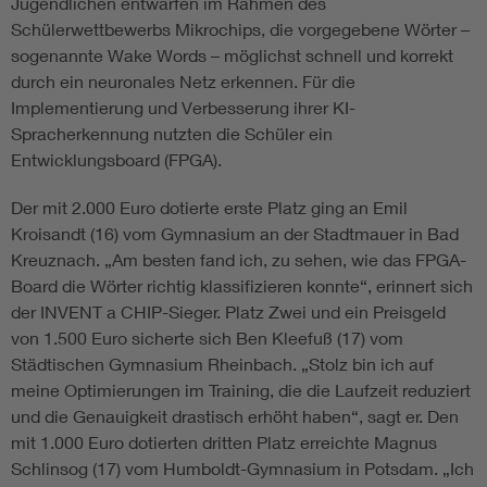
Jugendlichen entwarfen im Rahmen des
Schülerwettbewerbs Mikrochips, die vorgegebene Wörter –
sogenannte Wake Words – möglichst schnell und korrekt
durch ein neuronales Netz erkennen. Für die
Implementierung und Verbesserung ihrer KI-
Spracherkennung nutzten die Schüler ein
Entwicklungsboard (FPGA).
Der mit 2.000 Euro dotierte erste Platz ging an Emil
Kroisandt (16) vom Gymnasium an der Stadtmauer in Bad
Kreuznach. „Am besten fand ich, zu sehen, wie das FPGA-
Board die Wörter richtig klassifizieren konnte“, erinnert sich
der INVENT a CHIP-Sieger. Platz Zwei und ein Preisgeld
von 1.500 Euro sicherte sich Ben Kleefuß (17) vom
Städtischen Gymnasium Rheinbach. „Stolz bin ich auf
meine Optimierungen im Training, die die Laufzeit reduziert
und die Genauigkeit drastisch erhöht haben“, sagt er. Den
mit 1.000 Euro dotierten dritten Platz erreichte Magnus
Schlinsog (17) vom Humboldt-Gymnasium in Potsdam. „Ich