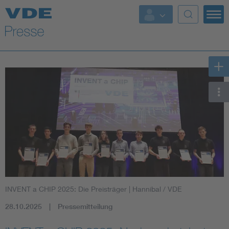
Top Themen
Fokusthemen
Energy
AI & Digital Trust
Health
Mobility
INVENT a CHIP 2025: Die Preisträger
| Hannibal / VDE
Standards
28.10.2025
Pressemitteilung
Weitere Themen