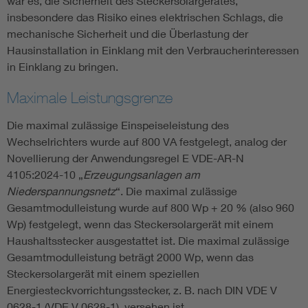
war es, die Sicherheit des Steckersolargerätes,
insbesondere das Risiko eines elektrischen Schlags, die
mechanische Sicherheit und die Überlastung der
Hausinstallation in Einklang mit den Verbraucherinteressen
in Einklang zu bringen.
Maximale Leistungsgrenze
Die maximal zulässige Einspeiseleistung des
Wechselrichters wurde auf 800 VA festgelegt, analog der
Novellierung der Anwendungsregel E VDE-AR-N
4105:2024-10 „
Erzeugungsanlagen am
Niederspannungsnetz
“. Die maximal zulässige
Gesamtmodulleistung wurde auf 800 Wp + 20 % (also 960
Wp) festgelegt, wenn das Steckersolargerät mit einem
Haushaltsstecker ausgestattet ist. Die maximal zulässige
Gesamtmodulleistung beträgt 2000 Wp, wenn das
Steckersolargerät mit einem speziellen
Energiesteckvorrichtungsstecker, z. B. nach DIN VDE V
0628-1 (VDE V 0628-1), versehen ist.