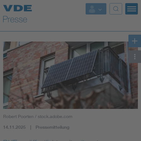
Top Themen
Fokusthemen
Energy
AI & Digital Trust
Health
Mobility
Robert Poorten / stock.adobe.com
Standards
14.11.2025
Pressemitteilung
Weitere Themen