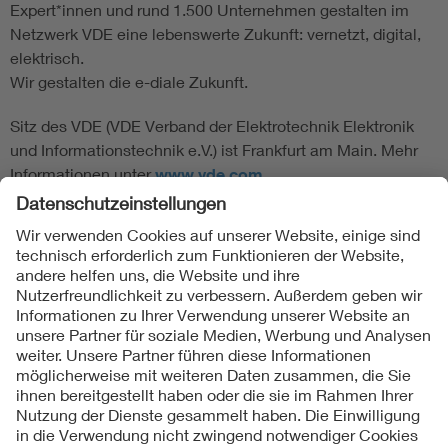
Expert*innen und rund 1.500 Unternehmen gestalten im
Netzwerk VDE eine lebenswerte Zukunft: vernetzt, digital,
elektrisch.
Wir gestalten die e-diale Zukunft.
Sitz des VDE (VDE Verband der Elektrotechnik Elektronik
und Informationstechnik e.V.) ist Frankfurt am Main. Mehr
Informationen unter
www.vde.com
Folgen Sie uns
Kontakte