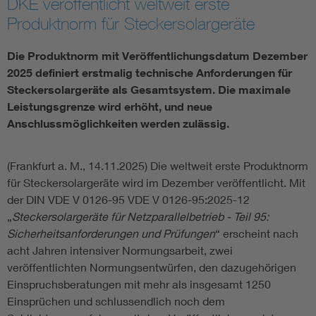
DKE veröffentlicht weltweit erste
Produktnorm für Steckersolargeräte
Assisted Living
Bui
Die Produktnorm mit Veröffentlichungsdatum Dezember
Electromobility
Inf
2025 definiert erstmalig technische Anforderungen für
Steckersolargeräte als Gesamtsystem. Die maximale
Energy efficiency
Edu
Leistungsgrenze wird erhöht, und neue
Anschlussmöglichkeiten werden zulässig.
Energy storage
Ren
(Frankfurt a. M., 14.11.2025) Die weltweit erste Produktnorm
für Steckersolargeräte wird im Dezember veröffentlicht. Mit
Functional safety
Env
der DIN VDE V 0126-95 VDE V 0126-95:2025-12
„
Steckersolargeräte für Netzparallelbetrieb - Teil 95:
Sicherheitsanforderungen und Prüfungen
“ erscheint nach
acht Jahren intensiver Normungsarbeit, zwei
veröffentlichten Normungsentwürfen, den dazugehörigen
Einspruchsberatungen mit mehr als insgesamt 1250
Einsprüchen und schlussendlich noch dem