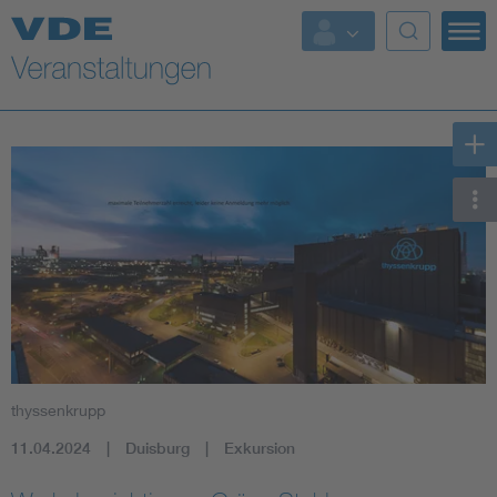
Top Themen
Fokusthemen
Energy
AI & Digital Trust
Health
Mobility
thyssenkrupp
Standards
11.04.2024
Duisburg
Exkursion
Weitere Themen