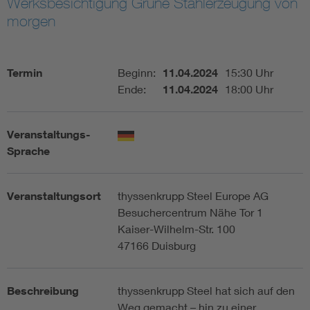
Werksbesichtigung Grüne Stahlerzeugung von
morgen
Assisted Living
Bui
Electromobility
Inf
Termin
Beginn:
11.04.2024
15:30 Uhr
Ende:
11.04.2024
18:00 Uhr
Energy efficiency
Edu
Veranstaltungs-
Energy storage
Ren
Sprache
Functional safety
Env
Veranstaltungsort
thyssenkrupp Steel Europe AG
Besuchercentrum Nähe Tor 1
Kaiser-Wilhelm-Str. 100
47166 Duisburg
Beschreibung
thyssenkrupp Steel hat sich auf den
Weg gemacht – hin zu einer