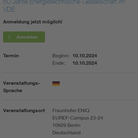
50 Jahre Energietechnische Gesellschaft im
VDE
Assisted Living
Bui
Anmeldung jetzt möglich!
Electromobility
Inf
Anmelden
Energy efficiency
Edu
Termin
Beginn:
10.10.2024
Ende:
10.10.2024
Energy storage
Ren
Functional safety
Env
Veranstaltungs-
Sprache
Veranstaltungsort
Fraunhofer ENIQ
EUREF-Campus 23-24
10829 Berlin
Deutschland