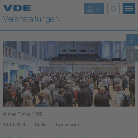
Top Themen
Fokusthemen
Energy
AI & Digital Trust
Health
Mobility
© Anja Rottke / VDE
Standards
10.10.2024
Berlin
Symposium
Weitere Themen