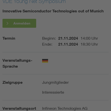
VDE Young Net Symposium
Assisted Living
Bui
Innovative Semiconductor Technologies out of Munich
Electromobility
Inf
Anmelden
Energy efficiency
Edu
Termin
Beginn:
21.11.2024
14:00 Uhr
Ende:
21.11.2024
18:30 Uhr
Energy storage
Ren
Veranstaltungs-
Functional safety
Env
Sprache
Zielgruppe
Jungmitglieder
Interessierte
Veranstaltungsort
Infineon Technologies AG