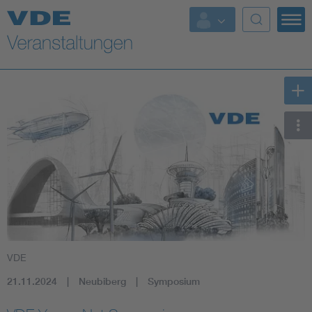
Top Themen
Fokusthemen
Energy
AI & Digital Trust
Health
Mobility
VDE
Standards
21.11.2024
Neubiberg
Symposium
Weitere Themen