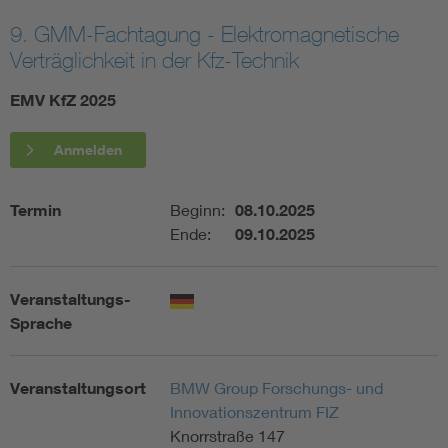
9. GMM-Fachtagung - Elektromagnetische
Assisted Living
Bui
Verträglichkeit in der Kfz-Technik
Electromobility
Inf
EMV KfZ 2025
Energy efficiency
Edu
Anmelden
Energy storage
Ren
Termin
Beginn:
08.10.2025
Ende:
09.10.2025
Functional safety
Env
Veranstaltungs-
Sprache
Veranstaltungsort
BMW Group Forschungs- und
Innovationszentrum FIZ
Knorrstraße 147