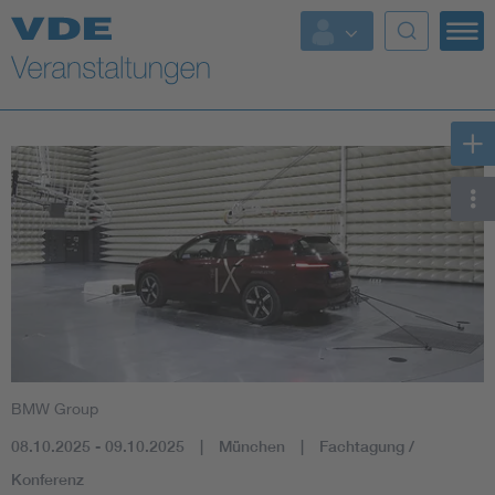
Top Themen
Fokusthemen
Energy
AI & Digital Trust
Health
Mobility
BMW Group
Standards
08.10.2025 - 09.10.2025
München
Fachtagung /
Weitere Themen
Konferenz