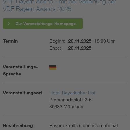
VDE Bayern Abend - mit der Verleihung der
VDE Bayern Awards 2025
Assisted Living
Bui
Zur Veranstaltungs-Homepage
Electromobility
Inf
Termin
Beginn:
20.11.2025
18:00 Uhr
Energy efficiency
Edu
Ende:
20.11.2025
Energy storage
Ren
Veranstaltungs-
Sprache
Functional safety
Env
Veranstaltungsort
Hotel Bayerischer Hof
Promenadeplatz 2-6
80333 München
Beschreibung
Bayern zählt zu den international