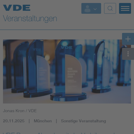
Top Themen
Fokusthemen
Energy
AI & Digital Trust
Health
Mobility
Jonas Kron / VDE
Standards
20.11.2025
München
Sonstige Veranstaltung
Weitere Themen