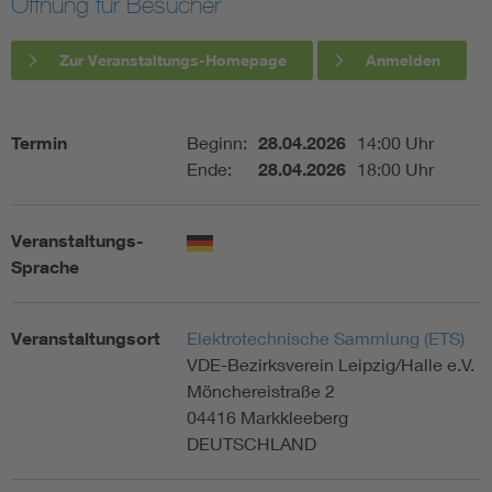
Öffnung für Besucher
Assisted Living
Bui
Zur Veranstaltungs-Homepage
Anmelden
Electromobility
Inf
Termin
Beginn:
28.04.2026
14:00 Uhr
Energy efficiency
Edu
Ende:
28.04.2026
18:00 Uhr
Energy storage
Ren
Veranstaltungs-
Sprache
Functional safety
Env
Veranstaltungsort
Elektrotechnische Sammlung (ETS)
VDE-Bezirksverein Leipzig/Halle e.V.
Mönchereistraße 2
04416 Markkleeberg
DEUTSCHLAND