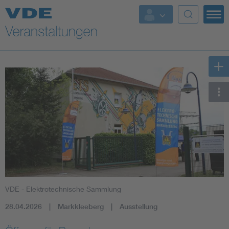
Top Themen
Fokusthemen
Energy
AI & Digital Trust
Health
Mobility
VDE - Elektrotechnische Sammlung
Standards
28.04.2026
Markkleeberg
Ausstellung
Weitere Themen