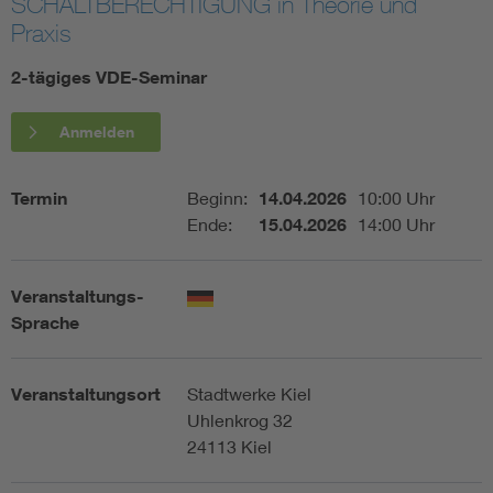
SCHALTBERECHTIGUNG in Theorie und
Praxis
Assisted Living
Bui
2-tägiges VDE-Seminar
Electromobility
Inf
Anmelden
Energy efficiency
Edu
Termin
Beginn:
14.04.2026
10:00 Uhr
Ende:
15.04.2026
14:00 Uhr
Energy storage
Ren
Functional safety
Env
Veranstaltungs-
Sprache
Veranstaltungsort
Stadtwerke Kiel
Uhlenkrog 32
24113 Kiel