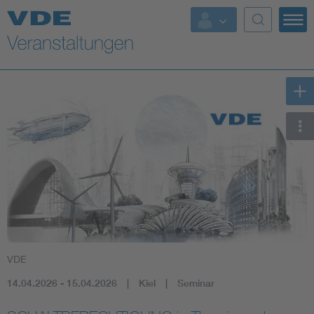
Top Themen
Fokusthemen
Energy
AI & Digital Trust
Health
Mobility
VDE
Standards
14.04.2026 - 15.04.2026
Kiel
Seminar
Weitere Themen