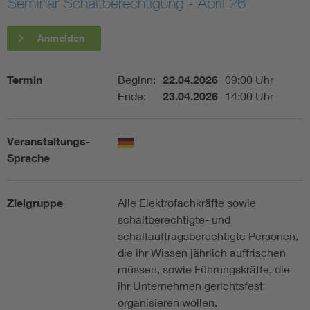
Seminar Schaltberechtigung - April 26
Assisted Living
Bui
Anmelden
Electromobility
Inf
Termin
Beginn:
22.04.2026
09:00 Uhr
Ende:
23.04.2026
14:00 Uhr
Energy efficiency
Edu
Veranstaltungs-
Energy storage
Ren
Sprache
Functional safety
Env
Zielgruppe
Alle Elektrofachkräfte sowie
schaltberechtigte- und
schaltauftragsberechtigte Personen,
die ihr Wissen jährlich auffrischen
müssen, sowie Führungskräfte, die
ihr Unternehmen gerichtsfest
organisieren wollen.