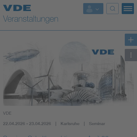
Top Themen
Fokusthemen
Energy
AI & Digital Trust
Health
Mobility
VDE
Standards
22.04.2026 - 23.04.2026
Karlsruhe
Seminar
Weitere Themen