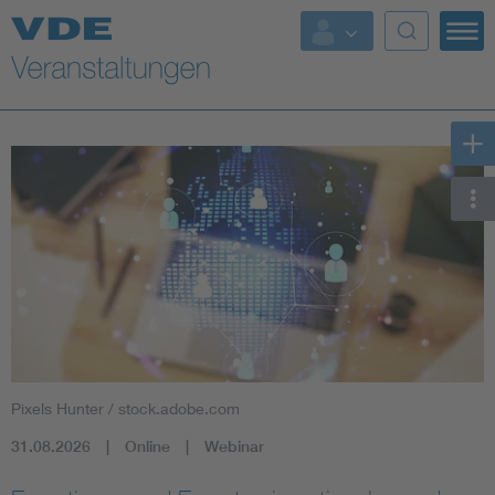
Top Themen
Fokusthemen
Energy
AI & Digital Trust
Health
Mobility
Pixels Hunter / stock.adobe.com
Standards
31.08.2026
Online
Webinar
Weitere Themen