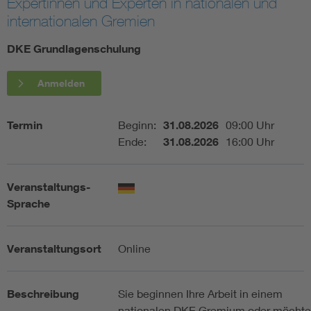
Expertinnen und Experten in nationalen und
internationalen Gremien
Assisted Living
Bui
DKE Grundlagenschulung
Electromobility
Inf
Anmelden
Energy efficiency
Edu
Termin
Beginn:
31.08.2026
09:00 Uhr
Ende:
31.08.2026
16:00 Uhr
Energy storage
Ren
Functional safety
Env
Veranstaltungs-
Sprache
Veranstaltungsort
Online
Beschreibung
Sie beginnen Ihre Arbeit in einem
nationalen DKE Gremium oder möcht