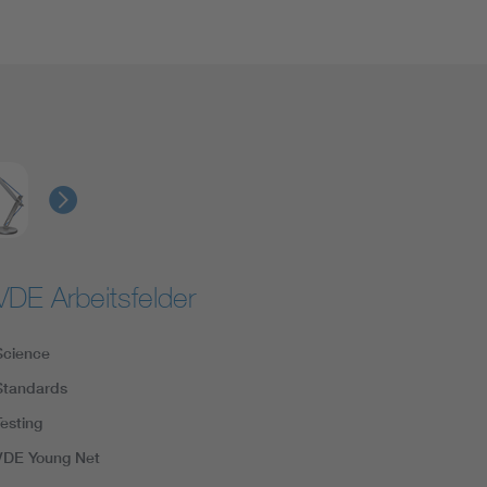
VDE Arbeitsfelder
Science
Standards
Testing
VDE Young Net