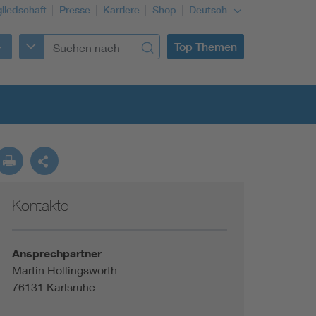
gliedschaft
Presse
Karriere
Shop
Deutsch
Top Themen
Kontakte
Building Services Engineering
Information and communications technology ICT
Ansprechpartner
Martin Hollingsworth
76131 Karlsruhe
Education + profession