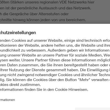
rößten Stärken unseres regionalen VDE Netzwerks hier
den ist der persönliche Austausch und das Netzwerk.
 die Gespräche über Altersstufen oder
chnitte hinweg können jeden von uns bereichern.
 wir alle unsere Mitglieder des Bezirksvereins, sowie
te Gäste zu einer Austauschrunde ein. Wir wollen uns zu
ren Austausch im Biergarten treffen.
uns auf eine rege Teilnahme!
verein Mittelbaden e.V.
dung erforderlich, einfach spontan vorbeikommen.
ngsort: VDE Höpfner Biergarten