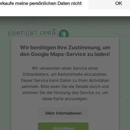
Wir benötigen Ihre Zustimmung, um
den Google Maps-Service zu laden!
Wir verwenden einen Service eines
Drittanbieters, um Karteninhalte einzubetten.
Dieser Service kann Daten zu Ihren Aktivitäten
sammeln. Bitte lesen Sie die Details durch und
stimmen Sie der Nutzung des Service zu, um
diese Karte anzuzeigen.
Mehr Informationen
Akzeptieren