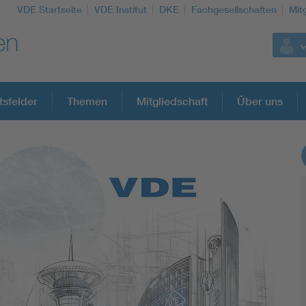
VDE Startseite
VDE Institut
DKE
Fachgesellschaften
Mit
tsfelder
Themen
Mitgliedschaft
Über uns
Weitere Themen
Assisted Living
Electromobility
Energy efficiency