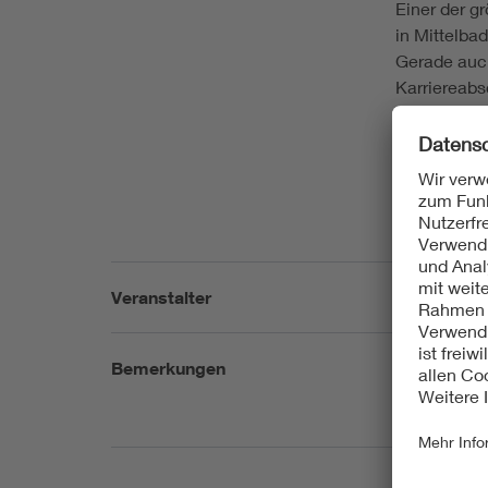
Einer der g
in Mittelba
Gerade auch
Karriereabs
Daher laden
interessier
einem locke
Wir freuen 
Veranstalter
VDE Bezirks
Bemerkungen
Keine Anmel
Veranstaltu