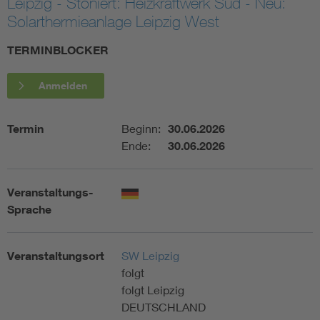
Leipzig - Stoniert: Heizkraftwerk Süd - Neu:
Solarthermieanlage Leipzig West
Assisted Living
Bui
TERMINBLOCKER
Electromobility
Inf
Anmelden
Energy efficiency
Edu
Termin
Beginn:
30.06.2026
Ende:
30.06.2026
Energy storage
Ren
Functional safety
Env
Veranstaltungs-
Sprache
Veranstaltungsort
SW Leipzig
folgt
folgt Leipzig
DEUTSCHLAND