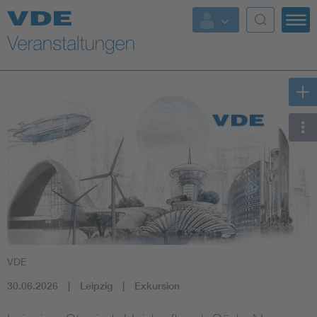
Top Themen
Fokusthemen
Energy
AI & Digital Trust
Health
Mobility
VDE
Standards
30.06.2026
Leipzig
Exkursion
Weitere Themen