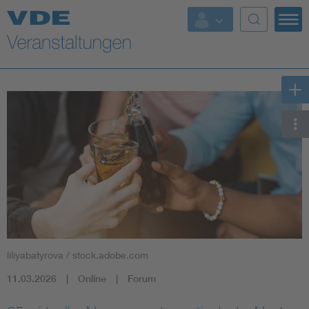
Top Themen
Fokusthemen
Energy
AI & Digital Trust
Health
Mobility
liliyabatyrova / stock.adobe.com
Standards
11.03.2026
Online
Forum
Weitere Themen