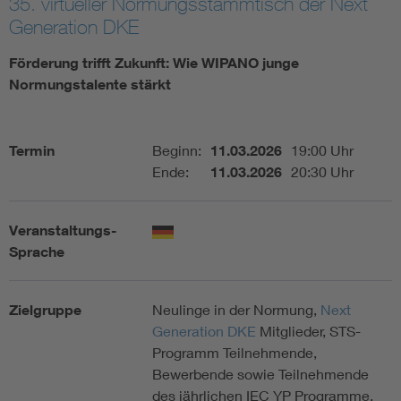
35. virtueller Normungsstammtisch der Next
Generation DKE
Assisted Living
Bui
Förderung trifft Zukunft: Wie WIPANO junge
Electromobility
Inf
Normungstalente stärkt
Energy efficiency
Edu
Termin
Beginn:
11.03.2026
19:00 Uhr
Ende:
11.03.2026
20:30 Uhr
Energy storage
Ren
Veranstaltungs-
Functional safety
Env
Sprache
Zielgruppe
Neulinge in der Normung,
Next
Generation DKE
Mitglieder, STS-
Programm Teilnehmende,
Bewerbende sowie Teilnehmende
des jährlichen IEC YP Programme,