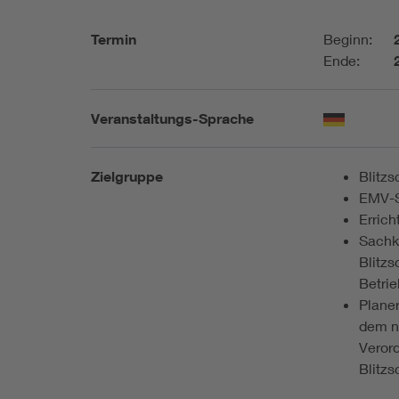
Termin
Beginn:
Ende:
Veranstaltungs-Sprache
Zielgruppe
Blitzs
EMV-S
Errich
Sachk
Blitz
Betrie
Planer
dem n
Veror
Blitz