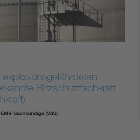
Energy storage
Functional safety
it explosionsgefährdeten
kannte Blitzschutzfachkraft
hkraft)
d EMV-Sachkundige (VdS)