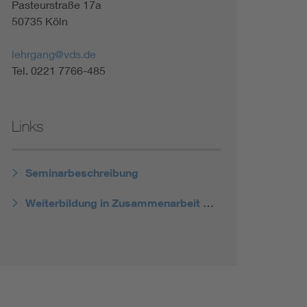
Pasteurstraße 17a
Renewable energies
50735 Köln
Environmental Protection
lehrgang@vds.de
Tel. 0221 7766-485
Links
Seminarbeschreibung
Weiterbildung in Zusammenarbeit mit dem VDE ABB