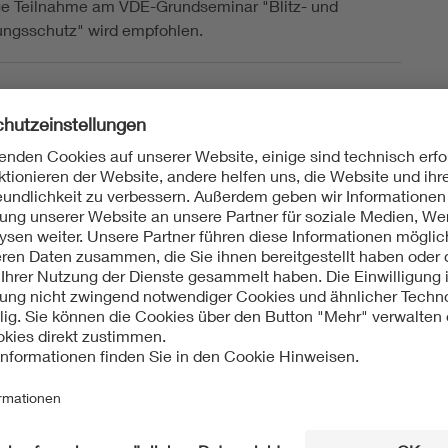
ge Teilnahme am VDE-Grundseminar "Blitz- und
ngsschutz" wird empfohlen.
nverhütung
 17a
LAND
page des Bildungsträgers
nverhütung
ss Blitzschutz und Blitzforschung (VDE ABB)