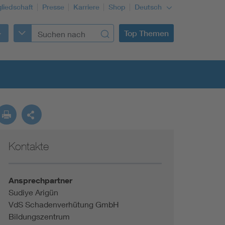
gliedschaft
Presse
Karriere
Shop
Deutsch
Top Themen
Kontakte
Building Services Engineering
Information and communications technology ICT
Ansprechpartner
Sudiye Arigün
VdS Schadenverhütung GmbH
Education + profession
Bildungszentrum