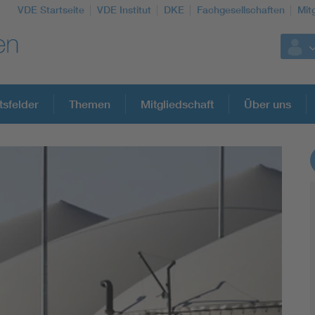
VDE Startseite
VDE Institut
DKE
Fachgesellschaften
Mit
tsfelder
Themen
Mitgliedschaft
Über uns
Weitere Themen
Assisted Living
Electromobility
Energy efficiency