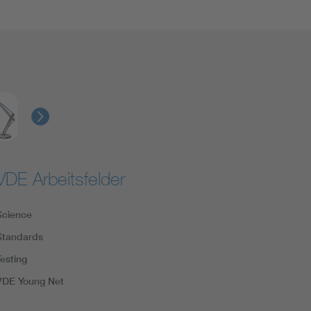
VDE Arbeitsfelder
Science
Standards
Testing
VDE Young Net