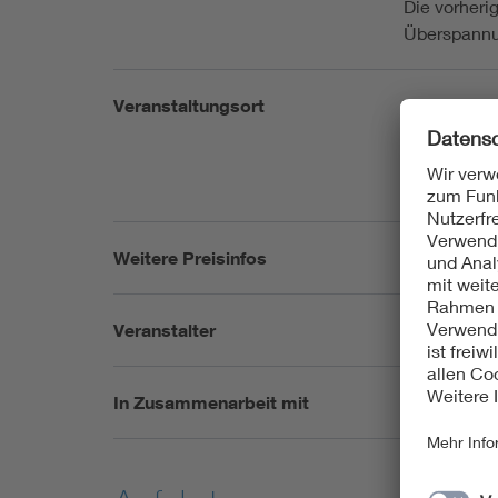
Die vorheri
Überspannu
Veranstaltungsort
VdS Schade
Pasteurstr.
50735 Köln
DEUTSCH
Weitere Preisinfos
siehe Home
Veranstalter
VdS Schade
In Zusammenarbeit mit
VDE Ausschu