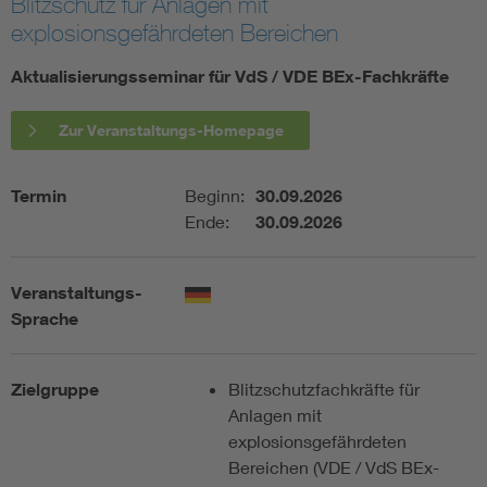
Blitzschutz für Anlagen mit
explosionsgefährdeten Bereichen
Assisted Living
Bui
Aktualisierungsseminar für VdS / VDE BEx-Fachkräfte
Electromobility
Inf
Zur Veranstaltungs-Homepage
Energy efficiency
Edu
Termin
Beginn:
30.09.2026
Ende:
30.09.2026
Energy storage
Ren
Functional safety
Env
Veranstaltungs-
Sprache
Zielgruppe
Blitzschutzfachkräfte für
Anlagen mit
explosionsgefährdeten
Bereichen (VDE / VdS BEx-