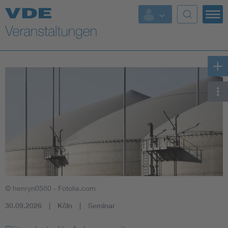
Top Themen
Fokusthemen
Energy
AI & Digital Trust
Health
Mobility
© henryn0580 - Fotolia.com
Standards
30.09.2026
Köln
Seminar
Weitere Themen