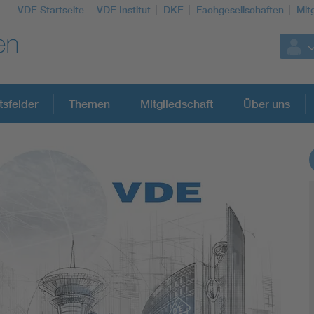
VDE Startseite
VDE Institut
DKE
Fachgesellschaften
Mit
tsfelder
Themen
Mitgliedschaft
Über uns
Weitere Themen
Assisted Living
Electromobility
Energy efficiency