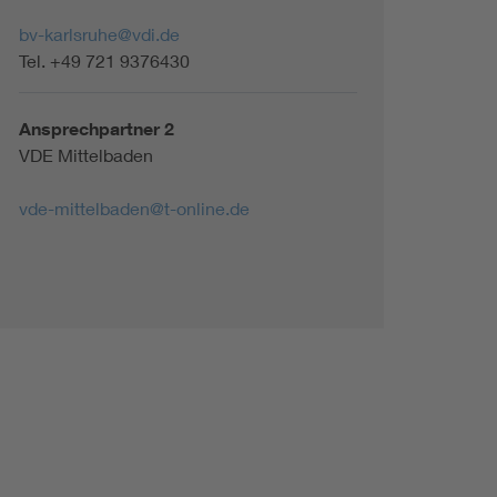
Renewable energies
bv-karlsruhe@vdi.de
Tel. +49 721 9376430
Environmental Protection
Ansprechpartner 2
VDE Mittelbaden
vde-mittelbaden@t-online.de