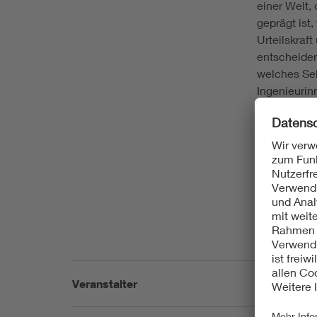
einer Welt,
geprägt ist
Urteilskraf
entscheiden
welches Sel
Ingenieurin
mitzuhalten
Lars Thomse
Best Practi
zeigt, wie 
welche neu
neugierige 
Industrie u
Zukunft erg
Veranstalter
VDE Bezirks