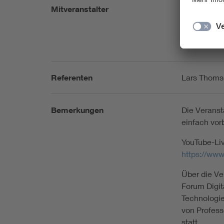
Mitveranstalter
VDI Karlsru
Hochschule
Referenten
Lars Thomse
Bemerkungen
Die Veransta
einfach vor
YouTube-Li
https://ww
Über die Ve
Forum Digit
Technologie
von Profess
statt.