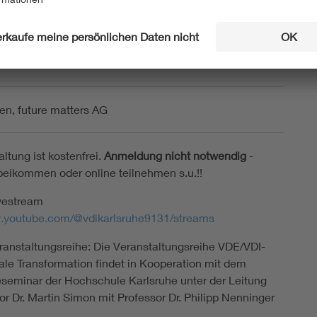
he
 Karlsruhe HKA
n, future matters AG
ltung ist kostenfrei.
Anmeldung nicht notwendig
-
beikommen oder online teilnehmen s.u.!!
vestream
w.youtube.com/@vdikarlsruhe9131/streams
ranstaltungsreihe: Die Veranstaltungsreihe VDE/VDI-
ale Transformation findet in Kooperation mit dem
seminar der Hochschule Karlsruhe unter der Leitung
or Dr. Martin Simon mit Professor Dr. Philipp Nenninger