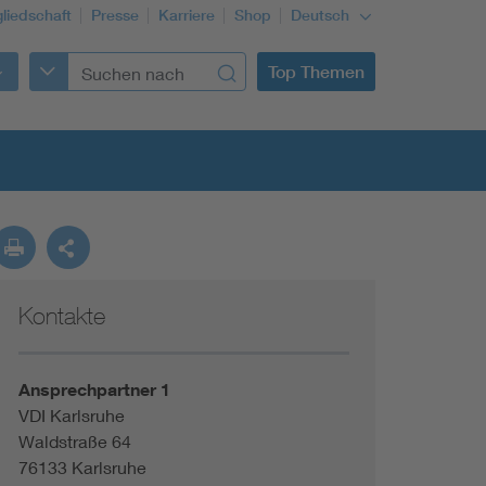
gliedschaft
Presse
Karriere
Shop
Deutsch
Top Themen
Kontakte
Building Services Engineering
Information and communications technology ICT
Ansprechpartner 1
VDI Karlsruhe
Waldstraße 64
Education + profession
76133 Karlsruhe