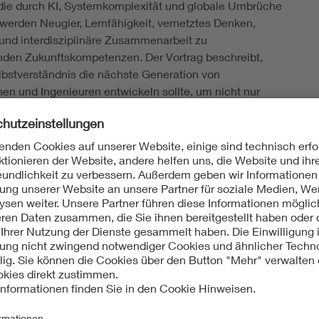
 die durch KI, Systemkomplexität und globale Umbrüche
, werden Neugier, Lernfähigkeit, vernetztes Denken,
t und interdisziplinäre Zusammenarbeit zu
den Zukunftskompetenzen. Der Vortrag beschreibt,
bstverständnis die nächste Generation von
nen und Ingenieuren entwickeln sollte, um nicht nur
, sondern aktiv zu gestalten.
n gibt Einblicke in die Denkweisen, Strategien und
ces der innovativsten Unternehmen unserer Zeit. Er
sich Arbeit, Rollenbilder und Werte verschieben - und
en Perspektiven und Chancen sich daraus für
Ingenieurinnen und Ingenieure, für die deutsche
nd für die oft übersehenen Wachstumsmärkte der
eben.
verein Mittelbaden e.V.