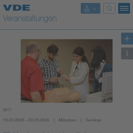
Top Themen
Fokusthemen
Energy
AI & Digital Trust
Health
Mobility
MITI
Standards
19.03.2026 - 20.03.2026
München
Seminar
Weitere Themen