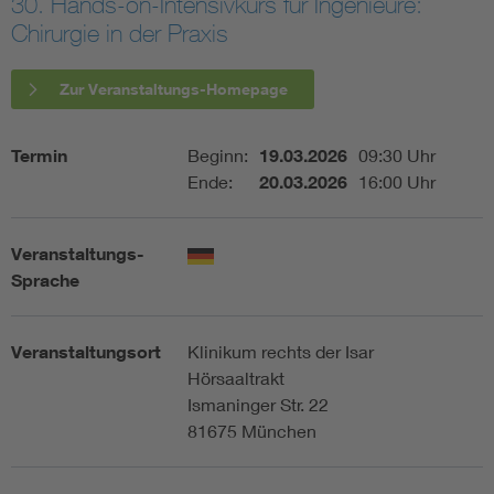
30. Hands-on-Intensivkurs für Ingenieure:
Chirurgie in der Praxis
Assisted Living
Bui
Zur Veranstaltungs-Homepage
Electromobility
Inf
Termin
Beginn:
19.03.2026
09:30 Uhr
Energy efficiency
Edu
Ende:
20.03.2026
16:00 Uhr
Energy storage
Ren
Veranstaltungs-
Sprache
Functional safety
Env
Veranstaltungsort
Klinikum rechts der Isar
Hörsaaltrakt
Ismaninger Str. 22
81675 München