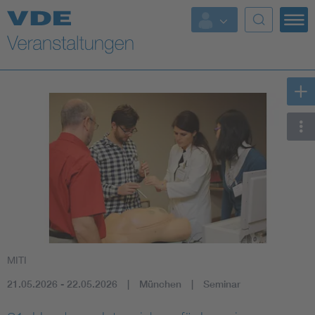
Top Themen
Fokusthemen
Energy
AI & Digital Trust
Health
Mobility
MITI
Standards
21.05.2026 - 22.05.2026
München
Seminar
Weitere Themen