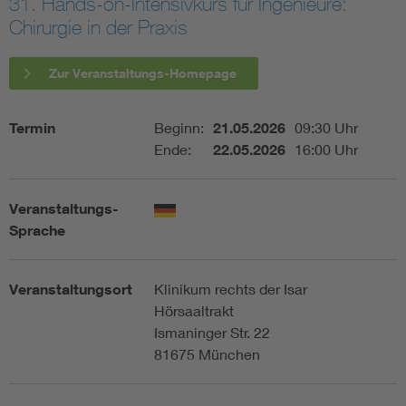
31. Hands-on-Intensivkurs für Ingenieure:
Chirurgie in der Praxis
Assisted Living
Bui
Zur Veranstaltungs-Homepage
Electromobility
Inf
Termin
Beginn:
21.05.2026
09:30 Uhr
Energy efficiency
Edu
Ende:
22.05.2026
16:00 Uhr
Energy storage
Ren
Veranstaltungs-
Sprache
Functional safety
Env
Veranstaltungsort
Klinikum rechts der Isar
Hörsaaltrakt
Ismaninger Str. 22
81675 München