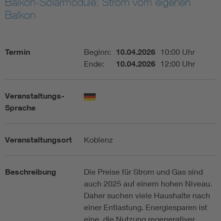
Balkon-Solarmodule: Strom vom eigenen
Balkon
Assisted Living
Bui
Electromobility
Inf
Termin
Beginn:
10.04.2026
10:00 Uhr
Ende:
10.04.2026
12:00 Uhr
Energy efficiency
Edu
Veranstaltungs-
Energy storage
Ren
Sprache
Functional safety
Env
Veranstaltungsort
Koblenz
Beschreibung
Die Preise für Strom und Gas sind
auch 2025 auf einem hohen Niveau.
Daher suchen viele Haushalte nach
einer Entlastung. Energiesparen ist
eine, die Nutzung regenerativer