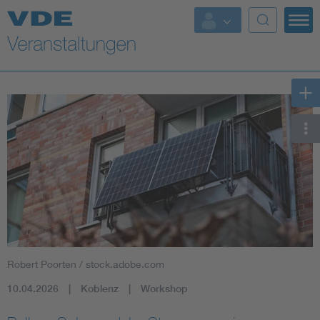
Top Themen
Fokusthemen
Energy
AI & Digital Trust
Health
Mobility
Robert Poorten / stock.adobe.com
Standards
10.04.2026
Koblenz
Workshop
Weitere Themen