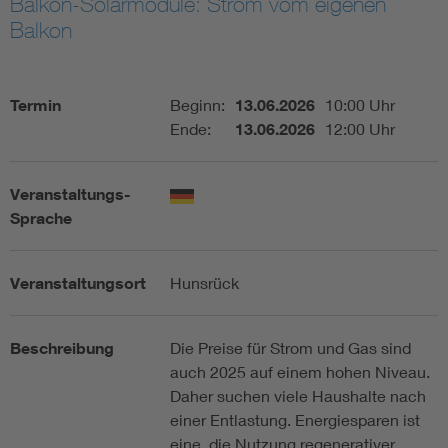
Balkon-Solarmodule: Strom vom eigenen
Balkon
Assisted Living
Bui
Electromobility
Inf
Termin
Beginn:
13.06.2026
10:00 Uhr
Ende:
13.06.2026
12:00 Uhr
Energy efficiency
Edu
Veranstaltungs-
Energy storage
Ren
Sprache
Functional safety
Env
Veranstaltungsort
Hunsrück
Beschreibung
Die Preise für Strom und Gas sind
auch 2025 auf einem hohen Niveau.
Daher suchen viele Haushalte nach
einer Entlastung. Energiesparen ist
eine, die Nutzung regenerativer