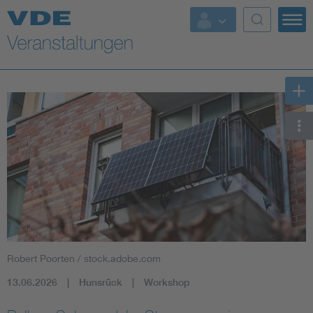
Top Themen
Fokusthemen
Energy
AI & Digital Trust
Health
Mobility
Robert Poorten / stock.adobe.com
Standards
13.06.2026
Hunsrück
Workshop
Weitere Themen