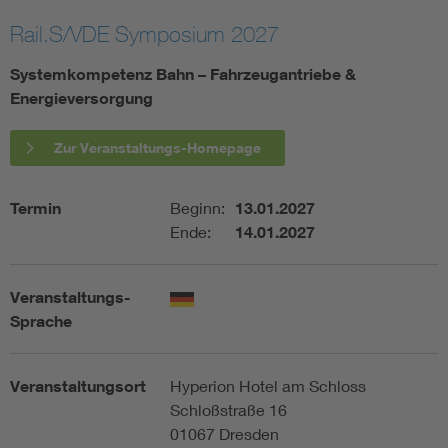
Rail.S/VDE Symposium 2027
Assisted Living
Bui
Systemkompetenz Bahn – Fahrzeugantriebe &
Electromobility
Inf
Energieversorgung
Energy efficiency
Edu
Zur Veranstaltungs-Homepage
Energy storage
Ren
Termin
Beginn:
13.01.2027
Ende:
14.01.2027
Functional safety
Env
Veranstaltungs-
Sprache
Veranstaltungsort
Hyperion Hotel am Schloss
Schloßstraße 16
01067 Dresden