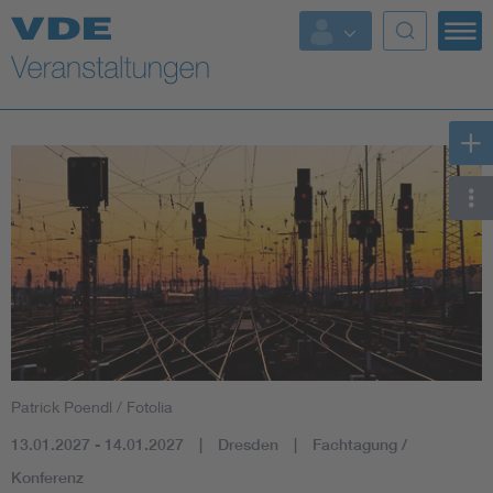
Top Themen
Fokusthemen
Energy
AI & Digital Trust
Health
Mobility
Patrick Poendl / Fotolia
Standards
13.01.2027 - 14.01.2027
Dresden
Fachtagung /
Weitere Themen
Konferenz